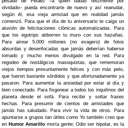
pesado de Peláez –a quien dabas felizmente por
olvidado– pueda encontrarte de nuevo y así reanudar,
según él, esa vieja amistad que en realidad jamás
comenzó. Para que el día de tu aniversario te caiga un
aluvión de felicitaciones clónicas automatizadas. Para
que los egotrips atiborren tu muro con sus hazañas.
Para airear 5.000 millones (no exagero) de fotos
absurdas y desenfocadas que jamás deberían haberse
tomado y mucho menos divulgado en la red. Para
regodeo de nostálgicos masoquistas, que rememoran
viejos tiempos presuntamente felices y con más pelo,
que fueron bastante sórdidos y que afortunadamente ya
pasaron. Para aumentar la ansiedad por estar al día y
bien conectado. Para fisgonear a todos los inquilinos del
planeta desde el sofá. Para recibir y soltar frases
hechas. Para presumir de cientos de amistades que
jamás has saludado. Para vivir la vida de otros. Para
apuntarse a grupos tan útiles como Yo también creo que
en
Humor Amarillo
moría gente; Odio ser bipolar, es la