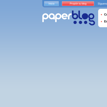
Inicio
Propón tu blog
Sígueno
Cu
E