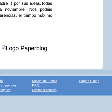
dre :) por sus ideas.
Todas
ra noviembre! Nos podéis
erencias, el tiempo máximo
e
ón
Dossier de Prensa
Propón tu blog
s generales
F.A.Q.
legales
Gestionar cookies