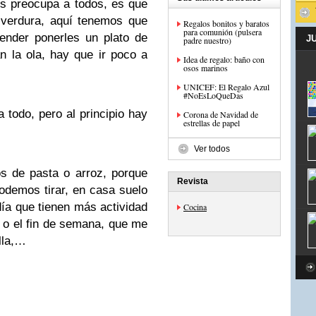
s preocupa a todos, es que
y verdura, aquí tenemos que
Regalos bonitos y baratos
para comunión (pulsera
ender ponerles un plato de
J
padre nuestro)
 la ola, hay que ir poco a
Idea de regalo: baño con
osos marinos
UNICEF: El Regalo Azul
#NoEsLoQueDas
todo, pero al principio hay
Corona de Navidad de
estrellas de papel
Ver todos
s de pasta o arroz, porque
Revista
odemos tirar, en casa suelo
día que tienen más actividad
Cocina
, o el fin de semana, que me
lla,…