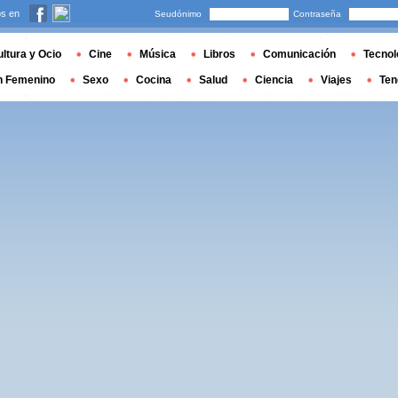
s en
Seudónimo
Contraseña
ltura y Ocio
Cine
Música
Libros
Comunicación
Tecnol
n Femenino
Sexo
Cocina
Salud
Ciencia
Viajes
Ten