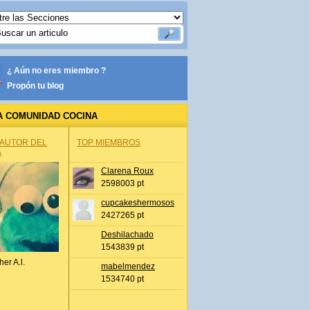
¿ Aún no eres miembro ?
Propón tu blog
A COMUNIDAD COCINA
 AUTOR DEL
TOP MIEMBROS
A
Clarena Roux
2598003 pt
cupcakeshermosos
2427265 pt
Deshilachado
1543839 pt
her A.l.
mabelmendez
1534740 pt