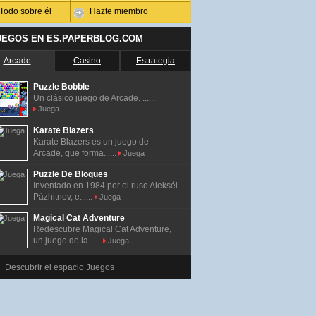
Todo sobre él
Hazte miembro
UEGOS EN ES.PAPERBLOG.COM
Arcade
Casino
Estrategia
Puzzle Bobble
Un clásico juego de Arcade. ......
Juega
Karate Blazers
Karate Blazers es un juego de
Arcade, que forma......
Juega
Puzzle De Bloques
Inventado en 1984 por el ruso Alekséi
Pázhitnov, e......
Juega
Magical Cat Adventure
Redescubre Magical Cat Adventure,
un juego de la......
Juega
Descubrir el espacio Juegos