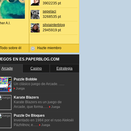
3902235 pt
sepelaci
3268535 pt
her A.l.
silviainterblog
2945919 pt
Todo sobre él
Hazte miembro
UEGOS EN ES.PAPERBLOG.COM
Arcade
Casino
Estrategia
Puzzle Bobble
Un clásico juego de Arcade. ......
Juega
Karate Blazers
Karate Blazers es un juego de
Arcade, que forma......
Juega
Puzzle De Bloques
Inventado en 1984 por el ruso Alekséi
Pázhitnov, e......
Juega