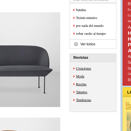
R
batallas
E
Ca
Treinta minutos
Mu
por nada del mundo
A
H
robar sueño al tiempo
H
P
Ver todos
A
A
Revistas
S
Creaciones
I
Ci
Moda
R
Recetas
Talentos
L
Tendencias
EL
DÍ