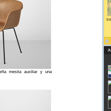
Est
J
eña mesita auxiliar y una