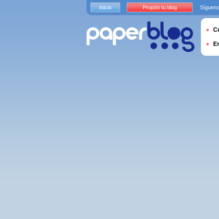
Inicio
Propón tu blog
Sígueno
Cu
E