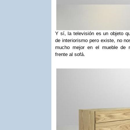
Y sí, la televisión es un objeto
de interiorismo pero existe, no n
mucho mejor en el mueble de m
frente al sofá.