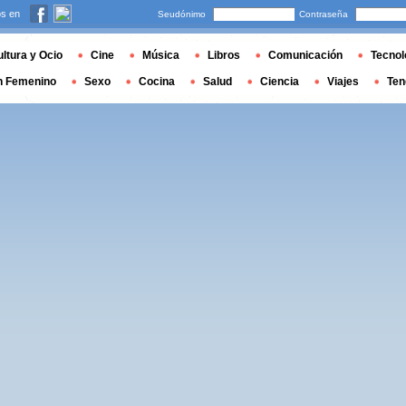
s en
Seudónimo
Contraseña
ltura y Ocio
Cine
Música
Libros
Comunicación
Tecnol
n Femenino
Sexo
Cocina
Salud
Ciencia
Viajes
Ten