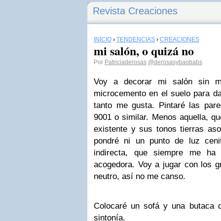
Revista Creaciones
INICIO
›
TENDENCIAS
›
CREACIONES
mi salón, o quizá no
Por
Patriciaderosas
@derosasybaobabs
Voy a decorar mi salón sin m
microcemento en el suelo para da
tanto me gusta. Pintaré las pa
9001 o similar. Menos aquella, que
existente y sus tonos tierras as
pondré ni un punto de luz cenit
indirecta, que siempre me ha 
acogedora. Voy a jugar con los 
neutro, así no me canso.
Colocaré un sofá y una butaca d
sintonía.