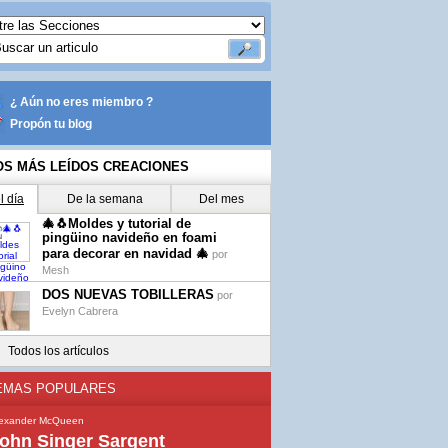
¿ Aún no eres miembro ?
Propón tu blog
OS MÁS LEÍDOS CREACIONES
l día
De la semana
Del mes
🎄🐧Moldes y tutorial de
pingüino navideño en foami
para decorar en navidad 🎄
por
Mesh
DOS NUEVAS TOBILLERAS
por
Evelyn Cabrera
Todos los artículos
EMAS POPULARES
lexander McQueen
ohn Singer Sargent