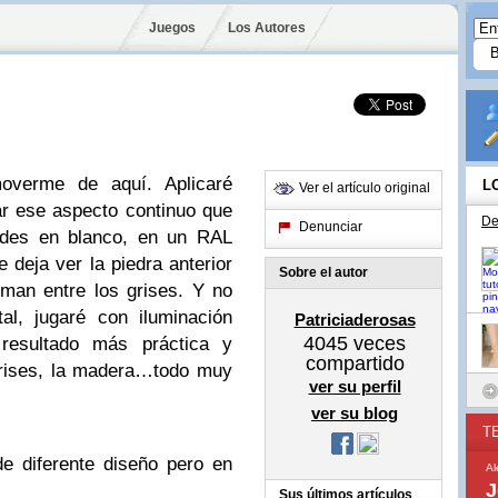
Juegos
Los Autores
overme de aquí. Aplicaré
L
Ver el artículo original
r ese aspecto continuo que
De
Denunciar
redes en blanco, en un RAL
 deja ver la piedra anterior
Sobre el autor
oman entre los grises. Y no
al, jugaré con iluminación
Patriciaderosas
4045
veces
resultado más práctica y
compartido
grises, la madera…todo muy
ver su perfil
ver su blog
T
e diferente diseño pero en
A
J
Sus últimos artículos