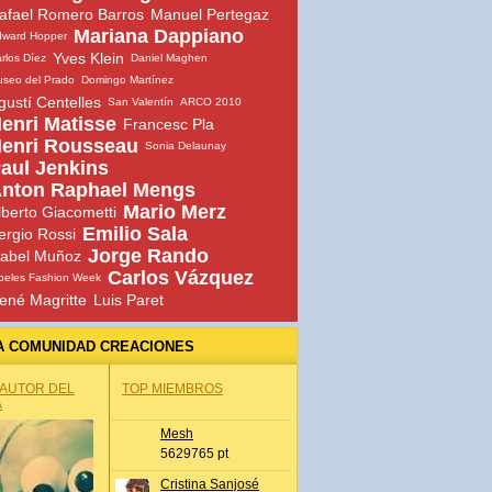
afael Romero Barros
Manuel Pertegaz
Mariana Dappiano
dward Hopper
Yves Klein
rlos Díez
Daniel Maghen
seo del Prado
Domingo Martínez
gustí Centelles
San Valentín
ARCO 2010
enri Matisse
Francesc Pla
enri Rousseau
Sonia Delaunay
aul Jenkins
nton Raphael Mengs
Mario Merz
lberto Giacometti
Emilio Sala
ergio Rossi
Jorge Rando
sabel Muñoz
Carlos Vázquez
beles Fashion Week
ené Magritte
Luis Paret
A COMUNIDAD CREACIONES
 AUTOR DEL
TOP MIEMBROS
A
Mesh
5629765 pt
Cristina Sanjosé