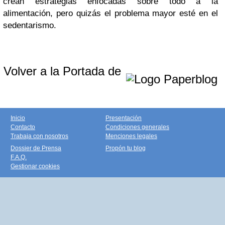
crean estrategias enfocadas sobre todo a la
alimentación, pero quizás el problema mayor esté en el
sedentarismo.
Volver a la Portada de
Inicio
Presentación
Contacto
Condiciones generales
Trabaja con nosotros
Menciones legales
Dossier de Prensa
Propón tu blog
F.A.Q.
Gestionar cookies