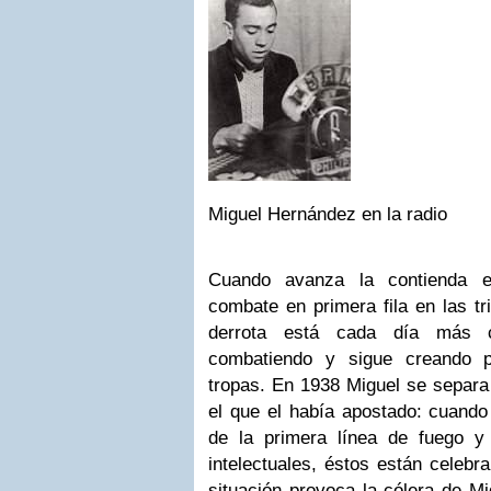
Miguel Hernández en la radio
Cuando avanza la contienda 
combate en primera fila en las tr
derrota está cada día más c
combatiendo y sigue creando p
tropas. En 1938 Miguel se separa 
el que el había apostado: cuand
de la primera línea de fuego y
intelectuales, éstos están celebr
situación provoca la cólera de M