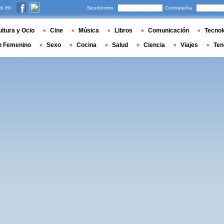
s en
Seudónimo
Contraseña
ltura y Ocio
Cine
Música
Libros
Comunicación
Tecnol
n Femenino
Sexo
Cocina
Salud
Ciencia
Viajes
Ten