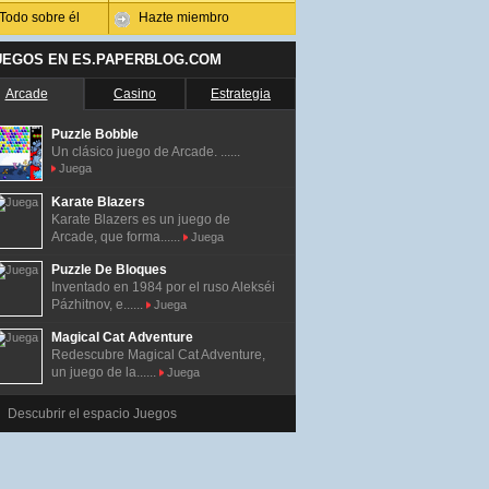
Todo sobre él
Hazte miembro
UEGOS EN ES.PAPERBLOG.COM
Arcade
Casino
Estrategia
Puzzle Bobble
Un clásico juego de Arcade. ......
Juega
Karate Blazers
Karate Blazers es un juego de
Arcade, que forma......
Juega
Puzzle De Bloques
Inventado en 1984 por el ruso Alekséi
Pázhitnov, e......
Juega
Magical Cat Adventure
Redescubre Magical Cat Adventure,
un juego de la......
Juega
Descubrir el espacio Juegos