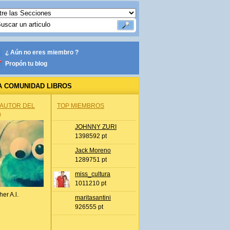
¿ Aún no eres miembro ?
Propón tu blog
A COMUNIDAD LIBROS
 AUTOR DEL
TOP MIEMBROS
A
JOHNNY ZURI
1398592 pt
Jack Moreno
1289751 pt
miss_cultura
1011210 pt
her A.l.
maritasantini
926555 pt