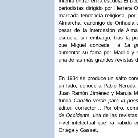
Intenta entrar en la escuela El De
periodistas dirigido por Herrera O
marcada tendencia religiosa, por
Almarcha, canónigo de Orihuela c
pesar de la intercesión de Alma
escuela, sin embargo, tras la pu
que Miguel concede a
La ga
aumentar su fama por Madrid y e
una de las más grandes revistas 
En 1934 se produce un salto cons
un lado, conoce a Pablo Neruda, V
Juan Ramón Jiménez y Maruja Mal
funda
Caballo verde para la poes
editor, corrector… Por otro, com
de Occidente
, una de las revista
nivel intelectual que ha habido e
Ortega y Gasset.