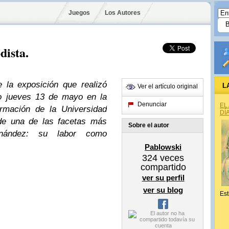
Juegos
Los Autores
dista.
 la exposición que realizó
L
Ver el artículo original
o jueves 13 de mayo en la
Denunciar
EL
ormación de la Universidad
DÍ
de una de las facetas más
Sobre el autor
rnández: su labor como
Pablowski
324
veces
compartido
ver su perfil
ver su blog
Est