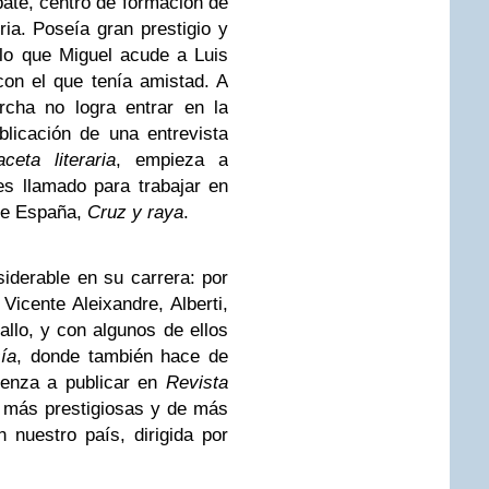
bate, centro de formación de
ria. Poseía gran prestigio y
 lo que Miguel acude a Luis
on el que tenía amistad. A
rcha no logra entrar en la
blicación de una entrevista
ceta literaria
, empieza a
s llamado para trabajar en
de España,
Cruz y raya
.
iderable en su carrera: por
icente Aleixandre, Alberti,
lo, y con algunos de ellos
ía
, donde también hace de
ienza a publicar en
Revista
s más prestigiosas y de más
n nuestro país, dirigida por