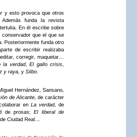
r y esto provoca que otros
. Además funda la revista
rtulia. En él escribe sobre
s conservador que el que se
a
. Posteriormente funda otro
parte de escribir realizaba
editar, corregir, maquetar…
e la verdad
,
El gallo crisis
,
z y raya
, y
Silbo
.
 Miguel Hernández, Sansano,
ión de Alicante
, de carácter
 colaborar en
La verdad
, de
ad de prosas;
El liberal de
de Ciudad Real…