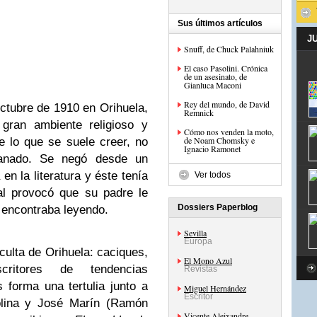
Sus últimos artículos
J
Snuff, de Chuck Palahniuk
El caso Pasolini. Crónica
de un asesinato, de
Gianluca Maconi
Rey del mundo, de David
ctubre de 1910 en Orihuela,
Remnick
gran ambiente religioso y
Cómo nos venden la moto,
de Noam Chomsky e
de lo que se suele creer, no
Ignacio Ramonet
ganado. Se negó desde un
 en la literatura y éste tenía
Ver todos
al provocó que su padre le
Dossiers Paperblog
 encontraba leyendo.
Sevilla
Europa
culta de Orihuela: caciques,
El Mono Azul
scritores de tendencias
Revistas
forma una tertulia junto a
Miguel Hernández
Escritor
olina y José Marín (Ramón
Vicente Aleixandre