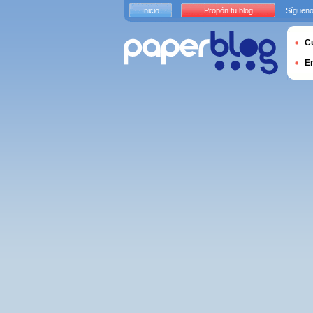
Inicio
Propón tu blog
Sígueno
Cu
E