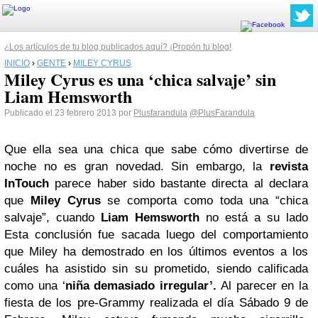
¿Los artículos de tu blog publicados aquí? ¡Propón tu blog!
INICIO
›
GENTE
›
MILEY CYRUS
Miley Cyrus es una ‘chica salvaje’ sin
Liam Hemsworth
Publicado el 23 febrero 2013 por
Plusfarandula
@PlusFarandula
Que ella sea una chica que sabe cómo divertirse de
noche no es gran novedad. Sin embargo, la
revista
InTouch
parece haber sido bastante directa al declara
que
Miley Cyrus
se comporta como toda una “chica
salvaje”, cuando
Liam Hemsworth
no está a su lado
Esta conclusión fue sacada luego del comportamiento
que Miley ha demostrado en los últimos eventos a los
cuáles ha asistido sin su prometido, siendo calificada
como una ‘
niña demasiado irregular’.
Al parecer en la
fiesta de los pre-Grammy realizada el día Sábado 9 de