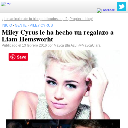
¿Los artículos de tu blog publicados aquí? ¡Propón tu blog!
INICIO
›
GENTE
›
MILEY CYRUS
Miley Cyrus le ha hecho un regalazo a
Liam Hemsworht
Publicado el 13 febrero 2016 por
Mayca Blu Azul
@MaycaClara
Save