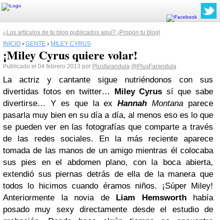
¿Los artículos de tu blog publicados aquí? ¡Propón tu blog!
INICIO
›
GENTE
›
MILEY CYRUS
¡Miley Cyrus quiere volar!
Publicado el 04 febrero 2013 por
Plusfarandula
@PlusFarandula
La actriz y cantante sigue nutriéndonos con sus
divertidas fotos en twitter…
Miley Cyrus
sí que sabe
divertirse…
Y es que la ex
Hannah
Montana
parece
pasarla muy bien en su día a día, al menos eso es lo que
se pueden ver en las fotografías que comparte a través
de las redes sociales.
En la más reciente aparece
tomada de las manos de un amigo mientras él colocaba
sus pies en el abdomen plano, con la boca abierta,
extendió sus piernas detrás de ella de la manera que
todos lo hicimos cuando éramos niños.
¡Súper Miley!
Anteriormente la novia de
Liam Hemsworth
había
posado muy sexy directamente desde el estudio de