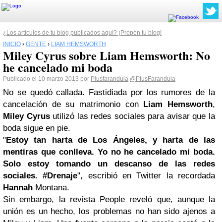
¿Los artículos de tu blog publicados aquí? ¡Propón tu blog!
INICIO
›
GENTE
›
LIAM HEMSWORTH
Miley Cyrus sobre Liam Hemsworth: No
he cancelado mi boda
Publicado el 10 marzo 2013 por
Plusfarandula
@PlusFarandula
No se quedó callada. Fastidiada por los rumores de la
cancelación de su matrimonio con
Liam Hemsworth
,
Miley Cyrus
utilizó las redes sociales para avisar que la
boda sigue en pie.
"
Estoy tan harta de Los Ángeles, y harta de las
mentiras que conlleva. Yo no he cancelado mi boda.
Solo estoy tomando un descanso de las redes
sociales. #Drenaje
", escribió en Twitter la recordada
Hannah
Montana.
Sin embargo, la revista People reveló que, aunque la
unión es un hecho, los problemas no han sido ajenos a