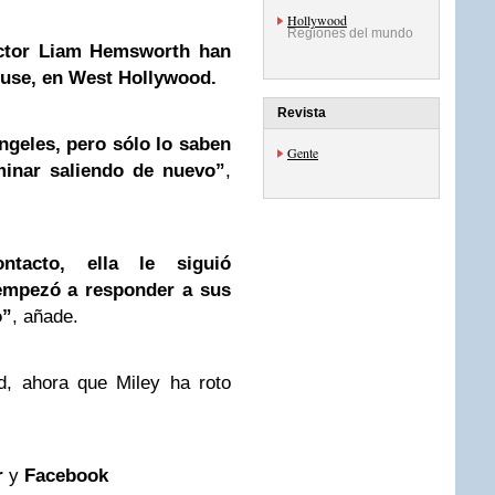
Hollywood
Regiones del mundo
ctor
Liam Hemsworth
han
ouse, en West
Hollywood
.
Revista
ngeles, pero sólo lo saben
Gente
minar saliendo de nuevo”
,
tacto, ella le siguió
 empezó a responder a sus
o”
, añade.
d, ahora que Miley ha roto
r
y
Facebook