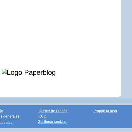
e
ón
Dossier de Prensa
Propón tu blog
s generales
F.A.Q.
legales
Gestionar cookies