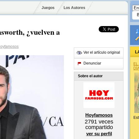
Juegos
Los Autores
sworth, ¿vuelven a
oyfamosos
L
Ver el artículo original
Denunciar
EL
DÍ
Sobre el autor
Hoyfamosos
Est
2791
veces
compartido
ver su perfil