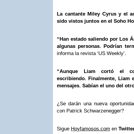
La cantante
Miley Cyrus
y el a
sido vistos juntos en el Soho H
“Han estado saliendo por Los Á
algunas personas. Podrían ter
informa la revista ‘US Weekly’.
“Aunque Liam cortó el con
escribiendo. Finalmente, Liam
mensajes. Sabían el uno del otr
¿Se darán una nueva oportunida
con Patrick Schwarzenegger?
Sigue
Hoyfamosos.com
en
Twitte