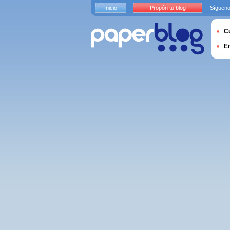
Inicio
Propón tu blog
Sígueno
Cu
E