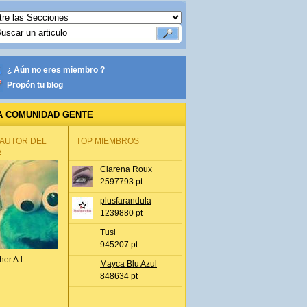
¿ Aún no eres miembro ?
Propón tu blog
A COMUNIDAD GENTE
 AUTOR DEL
TOP MIEMBROS
A
Clarena Roux
2597793 pt
plusfarandula
1239880 pt
Tusi
945207 pt
her A.l.
Mayca Blu Azul
848634 pt