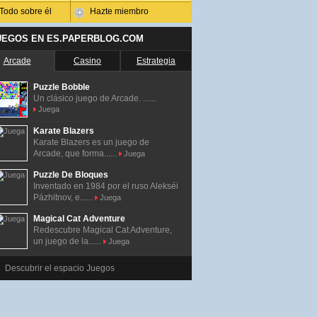
Todo sobre él
Hazte miembro
UEGOS EN ES.PAPERBLOG.COM
Arcade
Casino
Estrategia
Puzzle Bobble
Un clásico juego de Arcade. ......
Juega
Karate Blazers
Karate Blazers es un juego de
Arcade, que forma......
Juega
Puzzle De Bloques
Inventado en 1984 por el ruso Alekséi
Pázhitnov, e......
Juega
Magical Cat Adventure
Redescubre Magical Cat Adventure,
un juego de la......
Juega
Descubrir el espacio Juegos