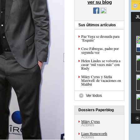
ver su blog
J
Sus últimos artículos
Paz Vega se desnuda para
‘Esquire’
Cesc Fábregas, padre por
segunda vez
Helen Lindes se volvería a
casar “mil veces más” con
Rudy
Miley Cyrus y Stella
Maxwell: de vacaciones en
Malibú
Ver todos
Dossiers Paperblog
Miley Cyrus
Actores
Liam Hemsworth
Actores