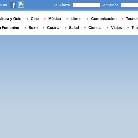
s en
Seudónimo
Contraseña
ltura y Ocio
Cine
Música
Libros
Comunicación
Tecnol
n Femenino
Sexo
Cocina
Salud
Ciencia
Viajes
Ten