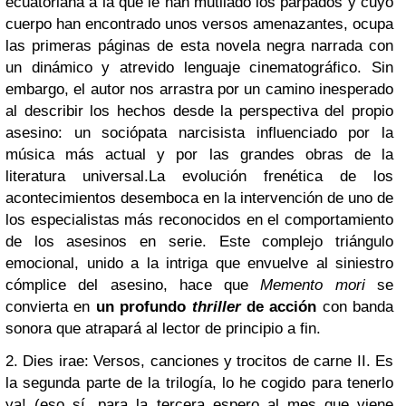
ecuatoria­na a la que le han mutilado los párpados y cuyo
cuerpo han encontrado unos versos amenazantes, ocupa
las primeras páginas de esta novela negra narrada con
un dinámico y atrevido lenguaje cinematográfico. Sin
embargo, el autor nos arrastra por un camino inesperado
al describir los hechos desde la perspectiva del propio
asesino: un sociópata narcisista influenciado por la
música más actual y por las grandes obras de la
literatura universal.
La evolución frenética de los
acontecimientos desemboca en la intervención de uno de
los especialistas más reconocidos en el comportamiento
de los asesinos en serie. Este complejo triángulo
emocional, unido a la intriga que envuelve al siniestro
cómplice del asesino, hace que
Memento mori
se
convierta en
un profundo
thriller
de acción
con banda
sonora que atrapará al lector de principio a fin.
2. Dies irae: Versos, canciones y trocitos de carne II. Es
la segunda parte de la trilogía, lo he cogido para tenerlo
ya! (eso sí, para la tercera espero al mes que viene