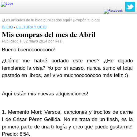
¿Los artículos de tu blog publicados aquí? ¡Propón tu blog!
INICIO
›
CULTURA Y OCIO
Mis compras del mes de Abril
Publicado el 02 mayo 2014 por
Resi
Bueno buenooooooooo!
¿Cómo me habré portado este mes? ¿He dejado
temblando la visa? Yo por si acaso, nunca sumo el total
gastado en libros, así vivo muchooooooooo más feliz :)
Aquí están mis nuevas adquisiciones!
1. Memento Mori: Versos, canciones y trocitos de carne
I de César Pérez Gellida. No se trata de un flash, es la
primera parte de una trilogía y creo que puede gustarme!
Precio: 8'54.