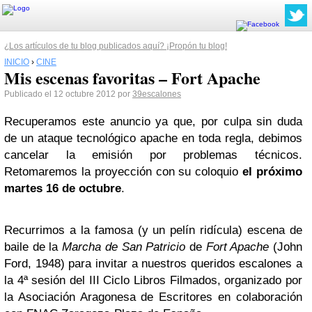
¿Los artículos de tu blog publicados aquí? ¡Propón tu blog!
INICIO
›
CINE
Mis escenas favoritas – Fort Apache
Publicado el 12 octubre 2012 por
39escalones
Recuperamos este anuncio ya que, por culpa sin duda
de un ataque tecnológico apache en toda regla, debimos
cancelar la emisión por problemas técnicos.
Retomaremos la proyección con su coloquio
el próximo
martes 16 de octubre
.
Recurrimos a la famosa (y un pelín ridícula) escena de
baile de la
Marcha de San Patricio
de
Fort Apache
(John
Ford, 1948) para invitar a nuestros queridos escalones a
la 4ª sesión del III Ciclo Libros Filmados, organizado por
la Asociación Aragonesa de Escritores en colaboración