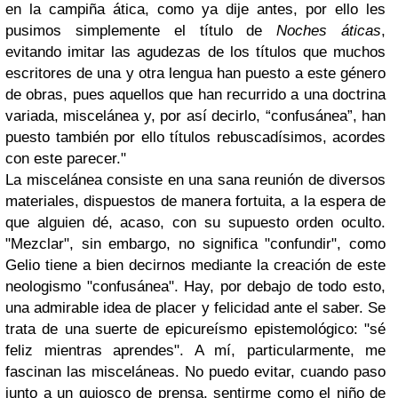
en la campiña ática, como ya dije antes, por ello les
pusimos simplemente el título de
Noches áticas
,
evitando imitar las agudezas de los títulos que muchos
escritores de una y otra lengua han puesto a este género
de obras, pues aquellos que han recurrido a una doctrina
variada, miscelánea y, por así decirlo, “confusánea”, han
puesto también por ello títulos rebuscadísimos, acordes
con este parecer."
La miscelánea consiste en una sana reunión de diversos
materiales, dispuestos de manera fortuita, a la espera de
que alguien dé, acaso, con su supuesto orden oculto.
"Mezclar", sin embargo, no significa "confundir", como
Gelio tiene a bien decirnos mediante la creación de este
neologismo "confusánea". Hay, por debajo de todo esto,
una admirable idea de placer y felicidad ante el saber. Se
trata de una suerte de epicureísmo epistemológico: "sé
feliz mientras aprendes". A mí, particularmente, me
fascinan las misceláneas. No puedo evitar, cuando paso
junto a un quiosco de prensa, sentirme como el niño de