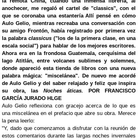
la remota China, cuando una inmensa librería, al
anochecer, me regaló el cartel de "classics", con el
que se coronaba una estantería Allí pensé en cómo
Aulo Gelio, mientras recreaba una conversación con
su amigo Frontón, había registrado por primera vez
la palabra
classicus
("los de la primera clase, en una
escala social") para hablar de los mejores escritores.
Ahora era en la frondosa Guatemala, cerquísima del
lago Atitlán, entre volcanes sublimes y solemnes,
donde apareció esta tienda de libros con una nueva
palabra mágica: "miscelánea". De nuevo me acordé
de Aulo Gelio y del saber relajado y feliz que inspira
su obra, las
Noches áticas.
POR FRANCISCO
GARCÍA JURADO HLGE
Aulo Gelio reflexiona con gracejo acerca de lo que es
una miscelánea en el prefacio que abre su obra. Merece
la pena leerlo:
"Y, dado que comenzamos a disfrutar con la reunión de
estos comentarios durante las largas noches invernales