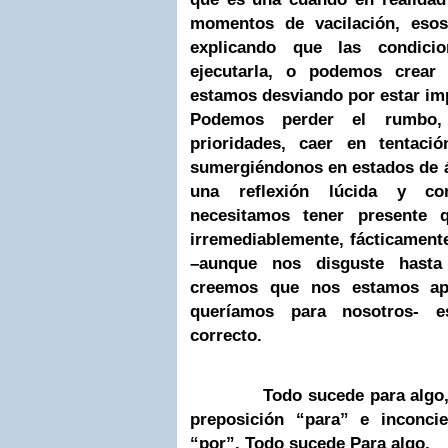
momentos de vacilación, eso
explicando que las condic
ejecutarla, o podemos crear
estamos desviando por estar imp
Podemos perder el rumbo, 
prioridades, caer en tentaci
sumergiéndonos en estados de 
una reflexión lúcida y co
necesitamos tener presente 
irremediablemente, fácticament
–aunque nos disguste hast
creemos que nos estamos ap
queríamos para nosotros- 
correcto.
Todo sucede
para
algo,
preposición “para” e inconci
“por”. Todo sucede Para algo.