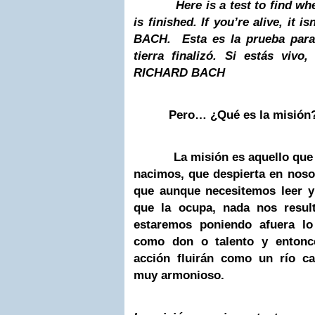
Here is a test to find wheth
is finished. If you’re alive, it 
BACH
. Esta es la prueba para
tierra finalizó. Si estás vivo
RICHARD BACH
Pero… ¿Qué es la misión
La misión es aquello que vi
nacimos, que despierta en noso
que aunque necesitemos leer y
que la ocupa, nada nos resul
estaremos poniendo afuera l
como don o talento y entonce
acción fluirán como un río c
muy armonioso.