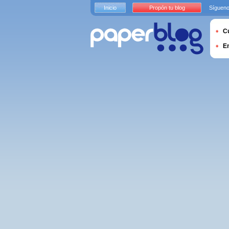
Inicio
Propón tu blog
Sígueno
Cu
E