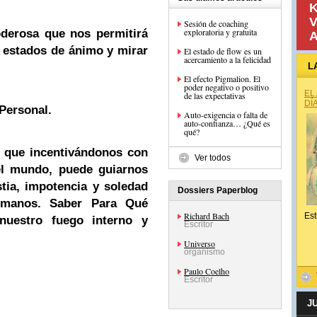
K
V
Sesión de coaching
exploratoria y gratuita
derosa que nos permitirá
A
 estados de ánimo y mirar
El estado de flow es un
acercamiento a la felicidad
L
El efecto Pigmalion. El
poder negativo o positivo
EL
de las expectativas
DÍ
 Personal.
Auto-exigencia o falta de
auto-confianza… ¿Qué es
qué?
a que incentivándonos con
Ver todos
el mundo, puede guiarnos
ia, impotencia y soledad
Dossiers Paperblog
umanos. Saber Para Qué
Richard Bach
Est
nuestro fuego interno y
Escritor
Universo
organismo
Paulo Coelho
Escritor
J