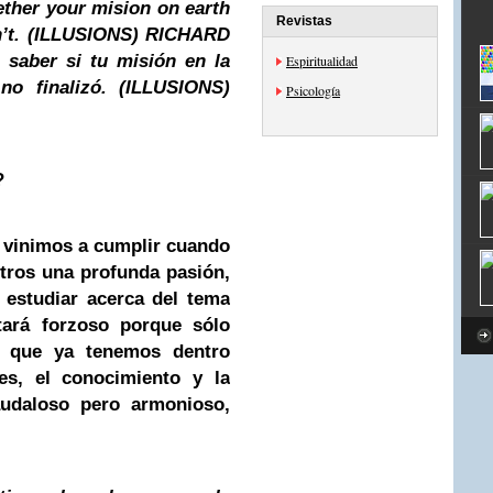
er your mision on earth
Revistas
isn’t. (ILLUSIONS)
RICHARD
 saber si tu misión en la
Espiritualidad
, no finalizó. (ILLUSIONS)
Psicología
?
nimos a cumplir cuando
tros una profunda pasión,
 estudiar acerca del tema
tará forzoso porque sólo
o que ya tenemos dentro
s, el conocimiento y la
audaloso pero armonioso,