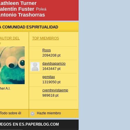
athleen Turner
alentín Fuster
Poleá
ntonio Trashorras
A COMUNIDAD ESPIRITUALIDAD
 AUTOR DEL
TOP MIEMBROS
A
Roos
2094208 pt
davidsaparicio
1643447 pt
gemitax
1319050 pt
her A.l.
cventrevistaemp
989618 pt
Todo sobre él
Hazte miembro
UEGOS EN ES.PAPERBLOG.COM