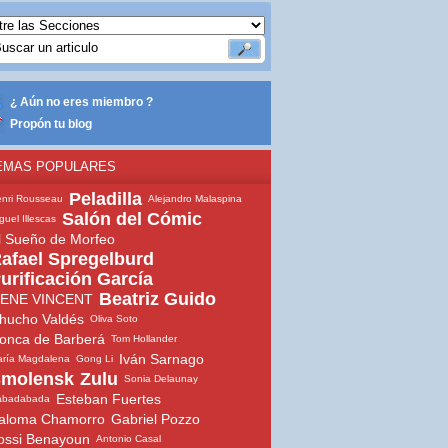
¿ Aún no eres miembro ?
Propón tu blog
EMAS POPULARES
Peladilla
nri Rousseau
Alejandro Malaspina
Salón del Cómic
guel Illescas
l Sueño de Morfeo
afael Spregelburd
urificación García
Beatriz Guido
ENE VINCENT
hucho Valdés
Oliva Soto
onca de Barberá
Tom Hollander
Iván Sarnago
ría Magdalena
Gong Li
molensk
Zulu
Sonia Delaunay
Esteban Fuertes
abadabada
aloma Chamorro
Gabriel Pozzo
ossi Benayoun
Antonio Casal