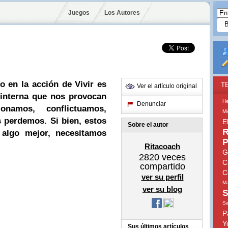
Juegos
Los Autores
n la acción de Vivir es
T
Ver el artículo original
 interna que nos provocan
He
Denunciar
onamos, conflictuamos,
Mi
s perdemos. Si bien, estos
E
Sobre el autor
R
 algo mejor, necesitamos
P
Ritacoach
G
2820
veces
C
compartido
C
ver su perfil
Ma
ver su blog
S
S
P
Y
Sus últimos artículos