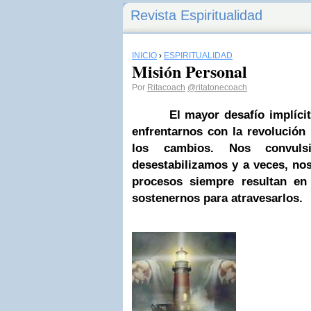
Revista Espiritualidad
INICIO
›
ESPIRITUALIDAD
Misión Personal
Por
Ritacoach
@ritatonecoach
El mayor desafío implícito e
enfrentarnos con la revolución
los cambios. Nos convulsi
desestabilizamos y a veces, no
procesos siempre resultan en
sostenernos para atravesarlos.