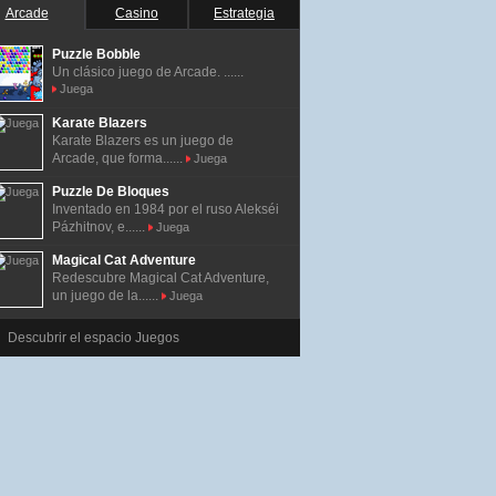
Arcade
Casino
Estrategia
Puzzle Bobble
Un clásico juego de Arcade. ......
Juega
Karate Blazers
Karate Blazers es un juego de
Arcade, que forma......
Juega
Puzzle De Bloques
Inventado en 1984 por el ruso Alekséi
Pázhitnov, e......
Juega
Magical Cat Adventure
Redescubre Magical Cat Adventure,
un juego de la......
Juega
Descubrir el espacio Juegos