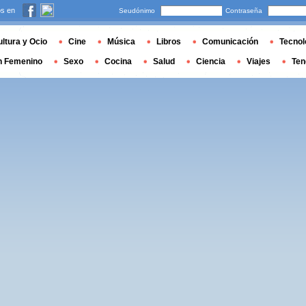
s en
Seudónimo
Contraseña
ltura y Ocio
Cine
Música
Libros
Comunicación
Tecnol
n Femenino
Sexo
Cocina
Salud
Ciencia
Viajes
Ten