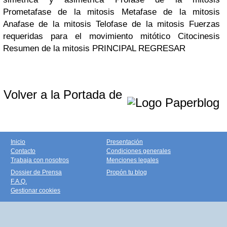
Prometafase de la mitosis
Metafase de la mitosis
Anafase de la mitosis
Telofase de la mitosis
Fuerzas
requeridas para el movimiento mitótico
Citocinesis
Resumen de la mitosis
PRINCIPAL
REGRESAR
Volver a la Portada de
Inicio
Presentación
Contacto
Condiciones generales
Trabaja con nosotros
Menciones legales
Dossier de Prensa
Propón tu blog
F.A.Q.
Gestionar cookies