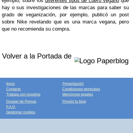
ejemplo, sobre los
diferentes tipos de cuero vegano
que
hay o sus i
nvestigaciones de las marcas para saber su
grado de veganización, por ejemplo, publicó un post
sobre Nike revelando que es una marca vegana, pero
que no recomienda su compra.
Volver a la Portada de
Inicio
Presentación
Contacto
Condiciones generales
Trabaja con nosotros
Menciones legales
Dossier de Prensa
Propón tu blog
F.A.Q.
Gestionar cookies