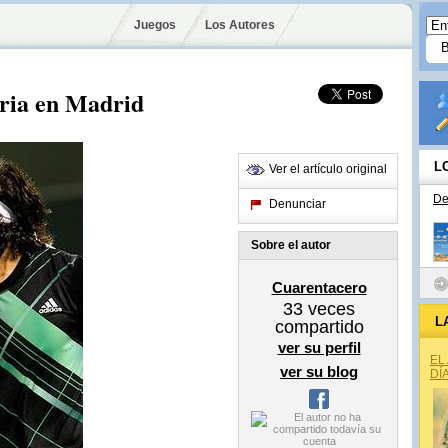
Juegos
Los Autores
ria en Madrid
L
Ver el artículo original
De
Denunciar
Sobre el autor
Cuarentacero
33
veces
L
compartido
ver su perfil
EL
ver su blog
DÍ