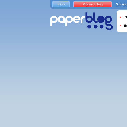
Inicio
Propón tu blog
Sígueno
Cu
E