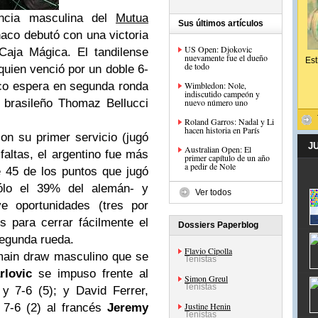
ncia masculina del
Mutua
Sus últimos artículos
aco debutó con una victoria
US Open: Djokovic
Caja Mágica.
El tandilense
nuevamente fue el dueño
Est
de todo
quien venció por un doble 6-
co
espera en segunda ronda
Wimbledon: Nole,
indiscutido campeón y
l brasileño Thomaz Bellucci
nuevo número uno
Roland Garros: Nadal y Li
hacen historia en París
on su primer servicio (jugó
J
Australian Open: El
faltas, el argentino fue más
primer capítulo de un año
a pedir de Nole
e 45 de los puntos que jugó
ólo el 39% del alemán- y
Ver todos
e oportunidades (tres por
s para cerrar fácilmente el
Dossiers Paperblog
segunda rueda.
Flavio Cipolla
ain draw
masculino que se
Tenistas
rlovic
se impuso frente al
Simon Greul
Tenistas
y 7-6 (5); y David Ferrer,
Justine Henin
 7-6 (2) al francés
Jeremy
Tenistas