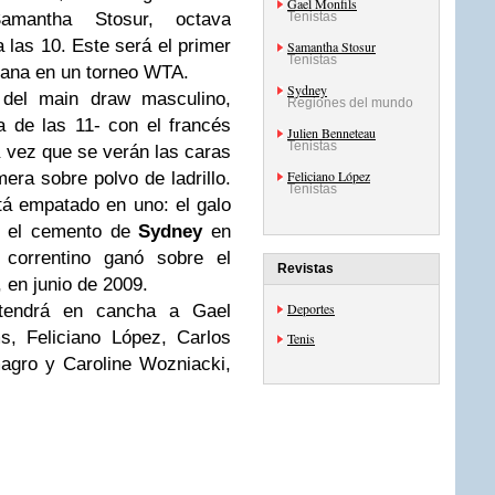
Gael Monfils
amantha Stosur, octava
Tenistas
 las 10. Este será el primer
Samantha Stosur
Tenistas
aliana en un torneo WTA.
Sydney
a del
main draw
masculino,
Regiones del mundo
 de las 11- con el francés
Julien Benneteau
Tenistas
a vez que se verán las caras
Feliciano López
era sobre polvo de ladrillo.
Tenistas
stá empatado en uno: el galo
en el cemento de
Sydney
en
 correntino ganó sobre el
Revistas
 en junio de 2009.
Deportes
 tendrá en cancha a Gael
s, Feliciano López, Carlos
Tenis
agro y Caroline Wozniacki,