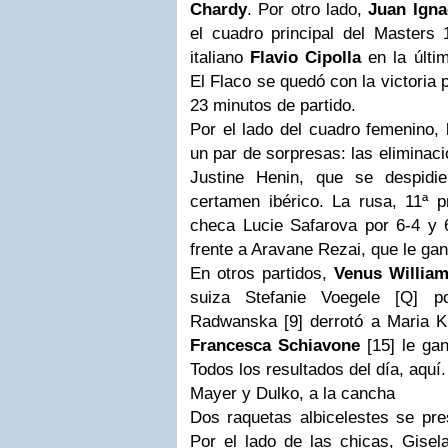
Chardy
. Por otro lado,
Juan Igna
el cuadro principal del Masters 
italiano
Flavio Cipolla
en la últim
El
Flaco
se quedó con la victoria p
23 minutos de partido.
Por el lado del cuadro femenino, 
un par de sorpresas: las eliminac
Justine Henin, que se despidi
certamen ibérico. La rusa, 11ª pr
checa Lucie Safarova por 6-4 y 6
frente a Aravane Rezai, que le gan
En otros partidos,
Venus Willia
suiza Stefanie Voegele [Q] p
Radwanska [9] derrotó a Maria Ki
Francesca Schiavone
[15] le gan
Todos los resultados del día, aquí.
Mayer y Dulko, a la cancha
Dos raquetas
albicelestes
se pre
Por el lado de las chicas, Gisel