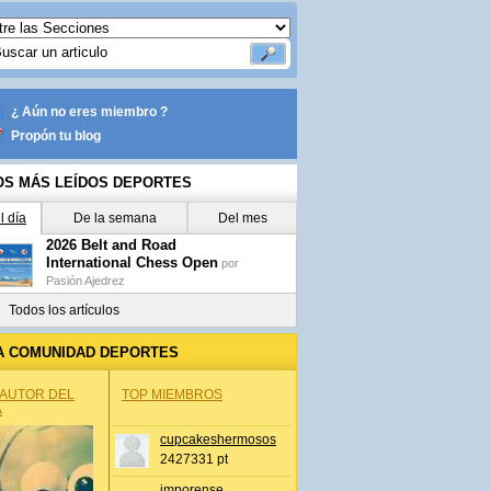
¿ Aún no eres miembro ?
Propón tu blog
OS MÁS LEÍDOS DEPORTES
l día
De la semana
Del mes
2026 Belt and Road
International Chess Open
por
Pasión Ajedrez
Todos los artículos
A COMUNIDAD DEPORTES
 AUTOR DEL
TOP MIEMBROS
A
cupcakeshermosos
2427331 pt
jmporense