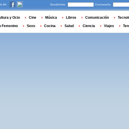
s en
Seudónimo
Contraseña
ltura y Ocio
Cine
Música
Libros
Comunicación
Tecnol
n Femenino
Sexo
Cocina
Salud
Ciencia
Viajes
Ten