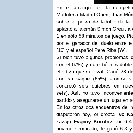
En el arranque de la compete
Madrileña Madrid Open
, Juan Món
sobre el polvo de ladrillo de la
aplastó al alemán Simon Greul, a 
1 en sólo 58 minutos de juego.
Pi
por el ganador del duelo entre e
[16] y el español Pere Riba [W].
Si bien tuvo algunos problemas c
con el 67%) y cometió tres doble 
efectivo que su rival. Ganó 28 d
con su saque (65%) -contra s
concretó seis quiebres en nuev
sets). Así, no tuvo inconveniente
partido y asegurarse un lugar en 
En los otros dos encuentros del
m
disputaron hoy, el croata
Ivo Ka
kazajo
Evgeny Korolev
por 6-4 
noveno sembrado, le ganó 6-3 y