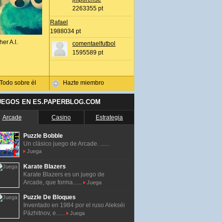
2263355 pt
Rafael
1988034 pt
her A.l.
comentaelfutbol
1595589 pt
Todo sobre él
Hazte miembro
UEGOS EN ES.PAPERBLOG.COM
Arcade
Casino
Estrategia
Puzzle Bobble
Un clásico juego de Arcade. ......
Juega
Karate Blazers
Karate Blazers es un juego de
Arcade, que forma......
Juega
Puzzle De Bloques
Inventado en 1984 por el ruso Alekséi
Pázhitnov, e......
Juega