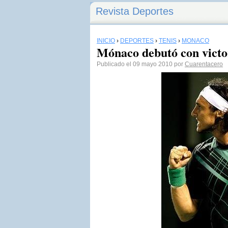
Revista Deportes
INICIO
›
DEPORTES
›
TENIS
›
MÓNACO
Mónaco debutó con victo
Publicado el 09 mayo 2010 por
Cuarentacero