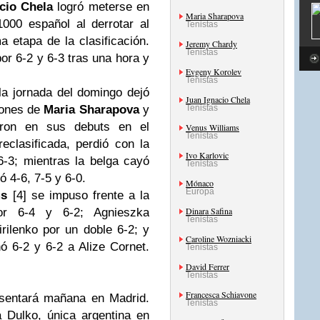
cio Chela
logró meterse en
Maria Sharapova
1000 español al derrotar al
Tenistas
a etapa de la clasificación.
Jeremy Chardy
Tenistas
or 6-2 y 6-3 tras una hora y
Evgeny Korolev
Tenistas
la jornada del domingo dejó
Juan Ignacio Chela
iones de
Maria Sharapova
y
Tenistas
eron en sus debuts en el
Venus Williams
Tenistas
eclasificada, perdió con la
Ivo Karlovic
-3; mientras la belga cayó
Tenistas
ó 4-6, 7-5 y 6-0.
Mónaco
Europa
ms
[4] se impuso frente a la
Dinara Safina
or 6-4 y 6-2; Agnieszka
Tenistas
rilenko por un doble 6-2; y
Caroline Wozniacki
ó 6-2 y 6-2 a Alize Cornet.
Tenistas
David Ferrer
Tenistas
Francesca Schiavone
sentará mañana en Madrid.
Tenistas
a Dulko, única argentina en