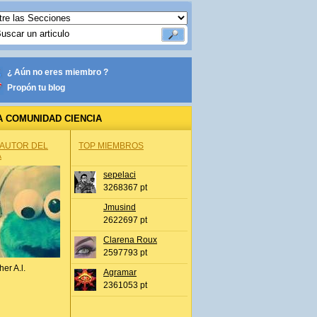
¿ Aún no eres miembro ?
Propón tu blog
A COMUNIDAD CIENCIA
 AUTOR DEL
TOP MIEMBROS
A
sepelaci
3268367 pt
Jmusind
2622697 pt
Clarena Roux
2597793 pt
her A.l.
Agramar
2361053 pt