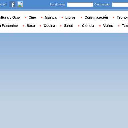
s en
Seudónimo
Contraseña
ltura y Ocio
Cine
Música
Libros
Comunicación
Tecnol
n Femenino
Sexo
Cocina
Salud
Ciencia
Viajes
Ten