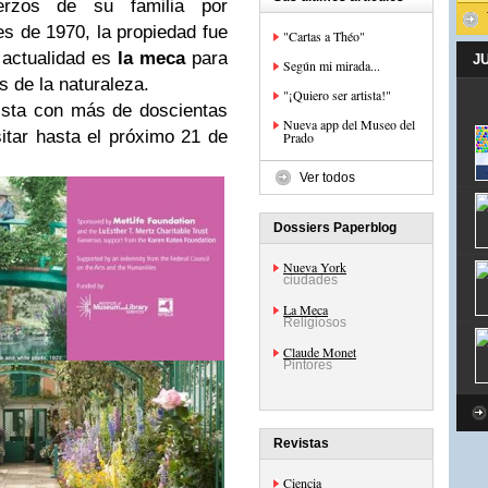
erzos de su familia por
es de 1970, la propiedad fue
"Cartas a Théo"
a actualidad es
la meca
para
J
Según mi mirada...
s de la naturaleza.
"¡Quiero ser artista!"
nista con más de doscientas
Nueva app del Museo del
itar hasta el próximo 21 de
Prado
Ver todos
Dossiers Paperblog
Nueva York
ciudades
La Meca
Religiosos
Claude Monet
Pintores
Revistas
Ciencia