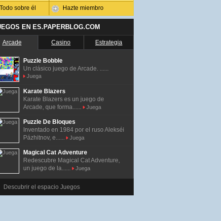
Todo sobre él
Hazte miembro
UEGOS EN ES.PAPERBLOG.COM
Arcade
Casino
Estrategia
Puzzle Bobble
Un clásico juego de Arcade. ......
Juega
Karate Blazers
Karate Blazers es un juego de
Arcade, que forma......
Juega
Puzzle De Bloques
Inventado en 1984 por el ruso Alekséi
Pázhitnov, e......
Juega
Magical Cat Adventure
Redescubre Magical Cat Adventure,
un juego de la......
Juega
Descubrir el espacio Juegos