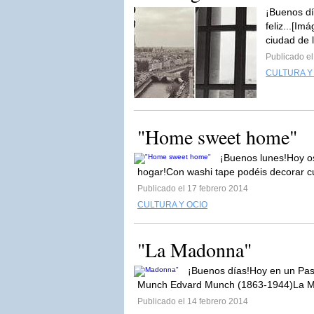
¡Buenos d
feliz...[Im
ciudad de l
Publicado el
CULTURA Y
"Home sweet home"
¡Buenos lunes!Hoy os
hogar!Con washi tape podéis decorar cu
Publicado el 17 febrero 2014
CULTURA Y OCIO
"La Madonna"
¡Buenos días!Hoy en un Pase
Munch Edvard Munch (1863-1944)La Mad
Publicado el 14 febrero 2014