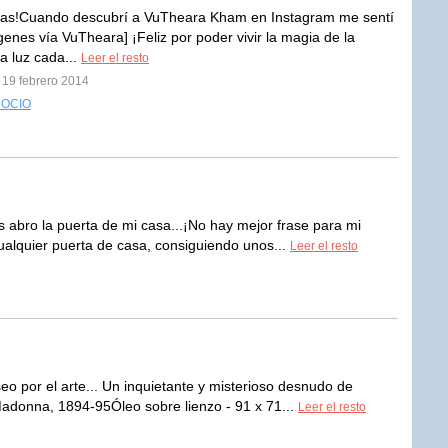
ías!Cuando descubrí a VuTheara Kham en Instagram me sentí
ágenes vía VuTheara] ¡Feliz por poder vivir la magia de la
a luz cada...
Leer el resto
 19 febrero 2014
 OCIO
 abro la puerta de mi casa...¡No hay mejor frase para mi
alquier puerta de casa, consiguiendo unos...
Leer el resto
o por el arte... Un inquietante y misterioso desnudo de
onna, 1894-95Óleo sobre lienzo - 91 x 71...
Leer el resto