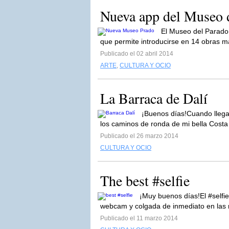
Nueva app del Museo 
El Museo del Parado
que permite introducirse en 14 obras ma
Publicado el 02 abril 2014
ARTE
,
CULTURA Y OCIO
La Barraca de Dalí
¡Buenos días!Cuando llega
los caminos de ronda de mi bella Costa
Publicado el 26 marzo 2014
CULTURA Y OCIO
The best #selfie
¡Muy buenos días!El #selfi
webcam y colgada de inmediato en las r
Publicado el 11 marzo 2014