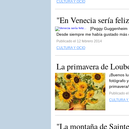
CULTURA Y OCIO
"En Venecia sería feliz.
[Peggy Guggenheim en
Desde siempre me había gustado más que
Publicado el 12 febrero 2014
CULTURA Y OCIO
La primavera de Loub
¡Buenos lu
fotógrafo 
primavera
Publicado el
CULTURA Y
"La montaña de Sainte