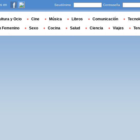
s en
Seudónimo
Contraseña
ltura y Ocio
Cine
Música
Libros
Comunicación
Tecnol
n Femenino
Sexo
Cocina
Salud
Ciencia
Viajes
Ten