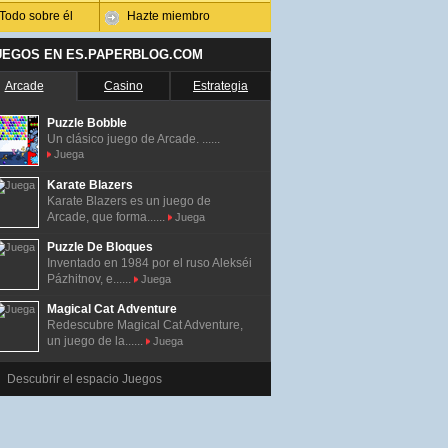
Todo sobre él
Hazte miembro
UEGOS EN ES.PAPERBLOG.COM
Arcade
Casino
Estrategia
Puzzle Bobble
Un clásico juego de Arcade. ......
Juega
Karate Blazers
Karate Blazers es un juego de
Arcade, que forma......
Juega
Puzzle De Bloques
Inventado en 1984 por el ruso Alekséi
Pázhitnov, e......
Juega
Magical Cat Adventure
Redescubre Magical Cat Adventure,
un juego de la......
Juega
Descubrir el espacio Juegos