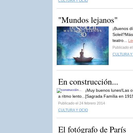
CULTURA Y OCIO
"Mundos lejanos"
¡Buenos d
Soleil?Más
teatro...
Lee
Publicado e
CULTURA Y
En construcción...
¡Muy buenos lunes!Las ob
a ritmo lento...[Sagrada Família en 191
Publicado el 24 febrero 2014
CULTURA Y OCIO
El fotógrafo de París