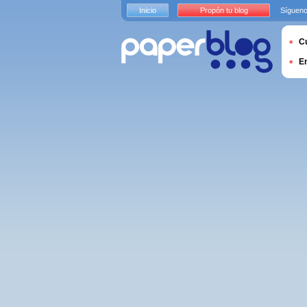
Inicio
Propón tu blog
Sígueno
Cu
E