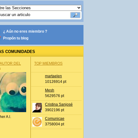
¿ Aún no eres miembro ?
Propón tu blog
AS COMUNIDADES
 AUTOR DEL
TOP MIEMBROS
A
martaelen
10126914 pt
Mesh
5629576 pt
Cristina Sanjosé
3902196 pt
her A.l.
Comunicae
3758004 pt