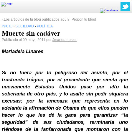
¿Los artículos de tu blog publicados aquí? ¡Propón tu blog!
INICIO
›
SOCIEDAD
›
POLÍTICA
Muerte sin cadáver
Publicado el 09 mayo 2011 por
Jmartoranoster
Mariadela Linares
Si no fuera por lo peligroso del asunto, por el
trasfondo trágico, por el precedente que sienta que
nuevamente Estados Unidos pase por alto la
soberanía de otro país, y lo asalte sin pedir siquiera
excusas; por la amenaza que representa en lo
adelante la afirmación de
Obama
de que ellos pueden
hacer lo que les dé la gana para garantizar “la
seguridad” de sus ciudadanos, terminaría uno
riéndose de la fanfarronada que montaron con la