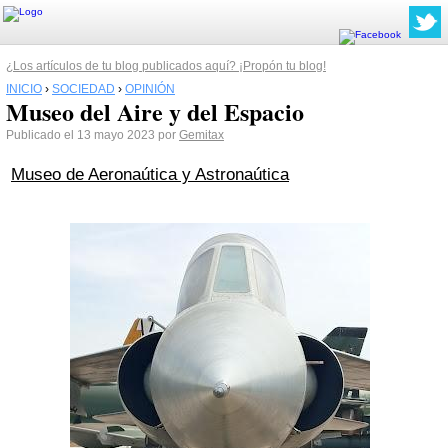
¿Los artículos de tu blog publicados aquí? ¡Propón tu blog!
INICIO
›
SOCIEDAD
›
OPINIÓN
Museo del Aire y del Espacio
Publicado el 13 mayo 2023 por
Gemitax
Museo de Aeronaútica y Astronaútica