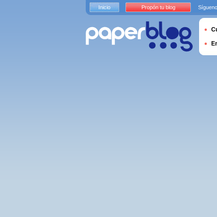
Inicio
Propón tu blog
Sígueno
Cu
E