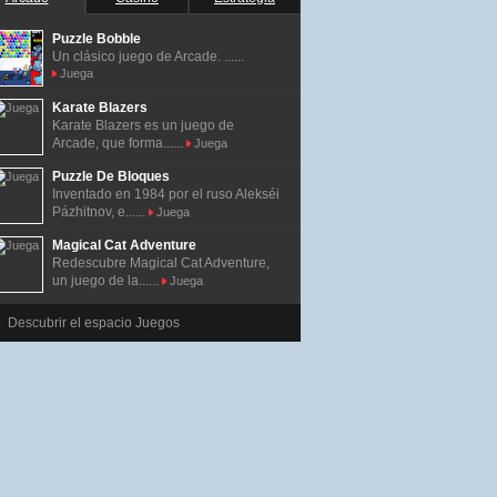
Puzzle Bobble
Un clásico juego de Arcade. ......
Juega
Karate Blazers
Karate Blazers es un juego de
Arcade, que forma......
Juega
Puzzle De Bloques
Inventado en 1984 por el ruso Alekséi
Pázhitnov, e......
Juega
Magical Cat Adventure
Redescubre Magical Cat Adventure,
un juego de la......
Juega
Descubrir el espacio Juegos