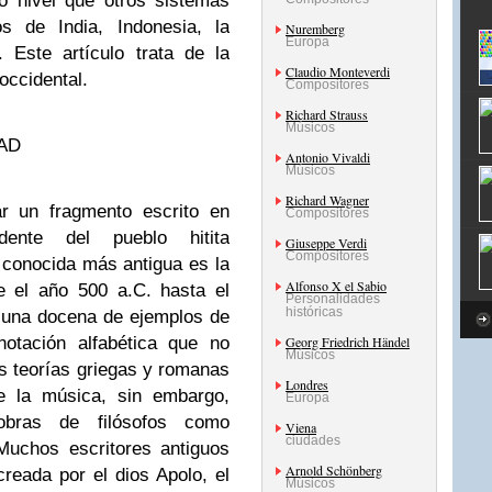
o nivel que otros sistemas
s de India, Indonesia, la
Nuremberg
Europa
 Este artículo trata de la
Claudio Monteverdi
 occidental.
Compositores
Richard Strauss
Músicos
AD
Antonio Vivaldi
Músicos
Richard Wagner
ar un fragmento escrito en
Compositores
dente del pueblo hitita
Giuseppe Verdi
Compositores
 conocida más antigua es la
Alfonso X el Sabio
e el año 500 a.C. hasta el
Personalidades
históricas
 una docena de ejemplos de
notación alfabética que no
Georg Friedrich Händel
Músicos
s teorías griegas y romanas
Londres
de la música, sin embargo,
Europa
obras de filósofos como
Viena
ciudades
 Muchos escritores antiguos
Arnold Schönberg
reada por el dios Apolo, el
Músicos