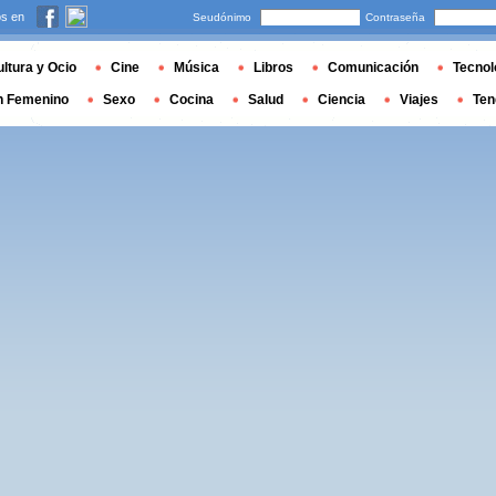
s en
Seudónimo
Contraseña
ltura y Ocio
Cine
Música
Libros
Comunicación
Tecnol
n Femenino
Sexo
Cocina
Salud
Ciencia
Viajes
Ten