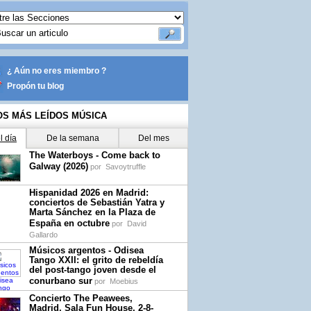
¿ Aún no eres miembro ?
Propón tu blog
OS MÁS LEÍDOS MÚSICA
l día
De la semana
Del mes
The Waterboys - Come back to
Galway (2026)
por
Savoytruffle
Hispanidad 2026 en Madrid:
conciertos de Sebastián Yatra y
Marta Sánchez en la Plaza de
España en octubre
por
David
Gallardo
Músicos argentos - Odisea
Tango XXII: el grito de rebeldía
del post-tango joven desde el
conurbano sur
por
Moebius
Concierto The Peawees,
Madrid, Sala Fun House, 2-8-