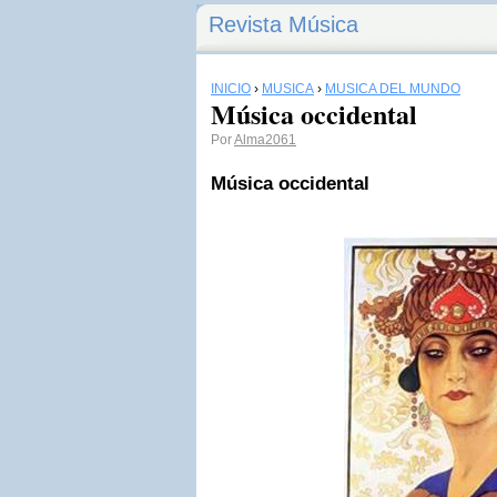
Revista Música
INICIO
›
MÚSICA
›
MÚSICA DEL MUNDO
Música occidental
Por
Alma2061
Música occidental