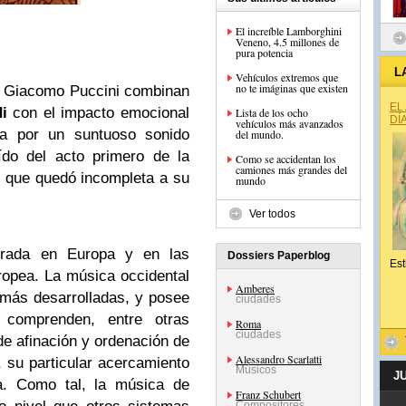
El increíble Lamborghini
Veneno, 4.5 millones de
pura potencia
L
Vehículos extremos que
no te imáginas que existen
no Giacomo Puccini combinan
EL
i
con el impacto emocional
Lista de los ocho
DÍ
vehículos más avanzados
da por un suntuoso sonido
del mundo.
ído del acto primero de la
Como se accidentan los
camiones más grandes del
, que quedó incompleta a su
mundo
Ver todos
erada en Europa y en las
Dossiers Paperblog
Est
ropea. La música occidental
Amberes
 más desarrolladas, y posee
ciudades
 comprenden, entre otras
Roma
ciudades
de afinación y ordenación de
Alessandro Scarlatti
, su particular acercamiento
Músicos
J
a. Como tal, la música de
Franz Schubert
Compositores