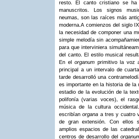
resto. El canto cristiano se h
manuscritos. Los signos music
neumas, son las raíces más antig
moderna.
A comienzos del siglo I
la necesidad de componer una m
simple melodía sin acompañamient
para que interviniera simultánea
del canto. El estilo musical resu
En el
organum
primitivo la voz 
principal a un intervalo de cuar
tarde desarrolló una contramelodí
es importante en la historia de la
estadio de la evolución de la te
polifonía (varias voces), el ras
música de la cultura occidental
escribían
organa
a tres y cuatro 
de gran extensión. Con ellos 
amplios espacios de las catedral
centros de desarrollo del
organu