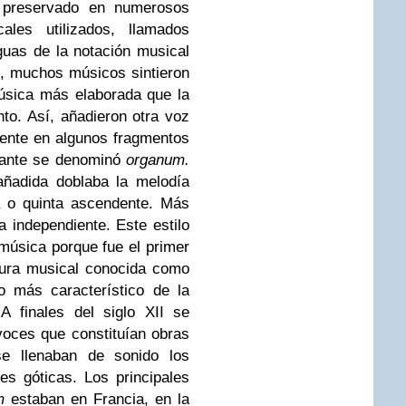
a preservado en numerosos
ales utilizados, llamados
uas de la notación musical
X, muchos músicos sintieron
úsica más elaborada que la
o. Así, añadieron otra voz
mente en algunos fragmentos
ltante se denominó
organum.
añadida doblaba la melodía
ta o quinta ascendente. Más
a independiente. Este estilo
 música porque fue el primer
xtura musical conocida como
go más característico de la
.
A finales del siglo XII se
voces que constituían obras
se llenaban de sonido los
es góticas. Los principales
m
estaban en Francia, en la