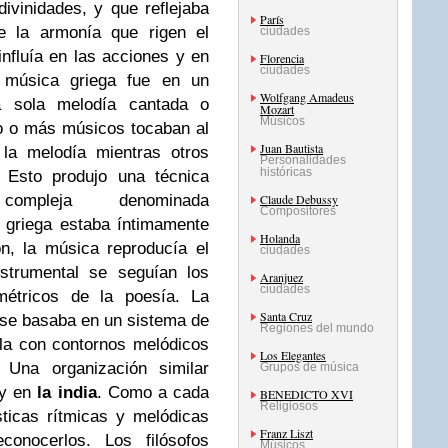
ivinidades, y que reflejaba
París
e la armonía que rigen el
ciudades
nfluía en las acciones y en
Florencia
ciudades
 música griega fue en un
Wolfgang Amadeus
 sola melodía cantada o
Mozart
Músicos
o o más músicos tocaban al
Juan Bautista
la melodía mientras otros
Personalidades
históricas
l. Esto produjo una técnica
mpleja denominada
Claude Debussy
Compositores
 griega estaba íntimamente
Holanda
n, la música reproducía el
ciudades
nstrumental se seguían los
Aranjuez
ciudades
métricos de la poesía. La
Santa Cruz
 se basaba en un sistema de
Regiones del mundo
a con contornos melódicos
Los Elegantes
 Una organización similar
Grupos de música
 y en
la india
. Como a cada
BENEDICTO XVI
Religiosos
ticas rítmicas y melódicas
Franz Liszt
conocerlos. Los filósofos
Músicos