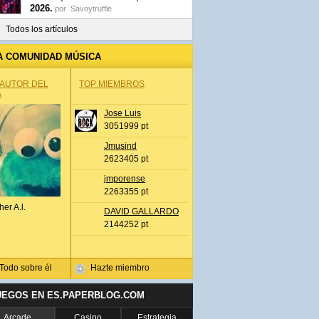
2026.
por
Savoytruffle
Todos los artículos
A COMUNIDAD MÚSICA
 AUTOR DEL
TOP MIEMBROS
A
Jose Luis
3051999 pt
Jmusind
2623405 pt
jmporense
2263355 pt
her A.l.
DAVID GALLARDO
2144252 pt
Todo sobre él
Hazte miembro
UEGOS EN ES.PAPERBLOG.COM
Arcade
Casino
Estrategia