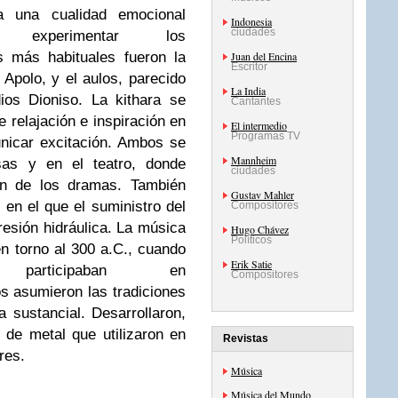
 una cualidad emocional
Indonesia
ciudades
 experimentar los
s más habituales fueron la
Juan del Encina
Escritor
a Apolo, y el aulos, parecido
La India
ios Dioniso. La kithara se
Cantantes
e relajación e inspiración en
El intermedio
Programas TV
nicar excitación. Ambos se
Mannheim
osas y en el teatro, donde
ciudades
ón de los dramas. También
Gustav Mahler
 en el que el suministro del
Compositores
presión hidráulica. La música
Hugo Chávez
Políticos
n torno al 300 a.C., cuando
Erik Satie
participaban en
Compositores
s asumieron las tradiciones
 sustancial. Desarrollaron,
 de metal que utilizaron en
Revistas
ares.
Música
Música del Mundo