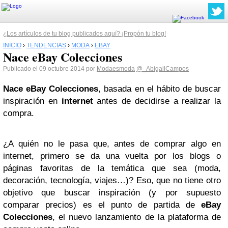
¿Los artículos de tu blog publicados aquí? ¡Propón tu blog!
INICIO
›
TENDENCIAS
›
MODA
›
EBAY
Nace eBay Colecciones
Publicado el 09 octubre 2014 por
Modaesmoda
@_AbigailCampos
Nace
eBay
Colecciones
, basada en el hábito de buscar
inspiración en
internet
antes de decidirse a realizar la
compra.
¿A quién no le pasa que, antes de comprar algo en
internet, primero se da una vuelta por los blogs o
páginas favoritas de la temática que sea (moda,
decoración, tecnología, viajes…)? Eso, que no tiene otro
objetivo que buscar inspiración (y por supuesto
comparar precios) es el punto de partida de
eBay
Colecciones
, el nuevo lanzamiento de la plataforma de