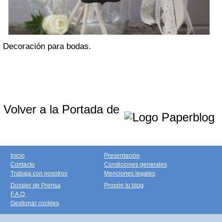
Decoración para bodas.
Volver a la Portada de
Inicio
Presentación
Contacto
Condiciones generales
Trabaja con nosotros
Menciones legales
Dossier de Prensa
Propón tu blog
F.A.Q.
Gestionar cookies