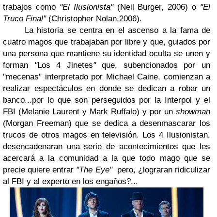
trabajos como
"El Ilusionista"
(Neil Burger, 2006) o
"El
Truco Final"
(Christopher Nolan,2006).
La historia se centra en el ascenso a la fama de
cuatro magos que trabajaban por libre y que, guiados por
una persona que mantiene su identidad oculta se unen y
forman
"
Los 4 Jinetes
"
que, subencionados por un
"mecenas" interpretado por Michael Caine, comienzan a
realizar espectáculos en donde se dedican a robar un
banco...por lo que son perseguidos por la Interpol y el
FBI (Melanie Laurent y Mark Ruffalo) y por un
showman
(Morgan Freeman) que se dedica a desenmascarar los
trucos de otros magos en televisión. Los 4 Ilusionistan,
desencadenaran una serie de acontecimientos que les
acercará a la comunidad a la que todo mago que se
precie quiere entrar
"The Eye"
pero, ¿lograran ridiculizar
al FBI y al experto en los engaños?...