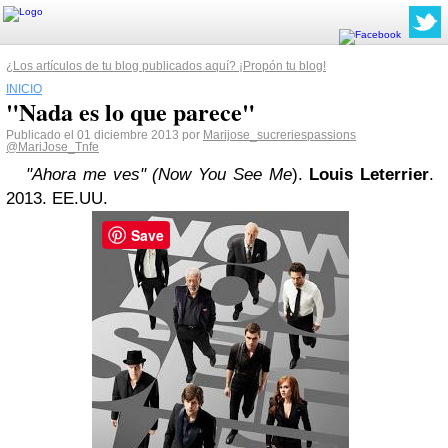
¿Los artículos de tu blog publicados aquí? ¡Propón tu blog!
INICIO
"Nada es lo que parece"
Publicado el 01 diciembre 2013 por
Marijose_sucreriespassions
@MariJose_Tnfe
"Ahora me ves" (Now You See Me
).
Louis Leterrier
.
2013. EE.UU.
Save