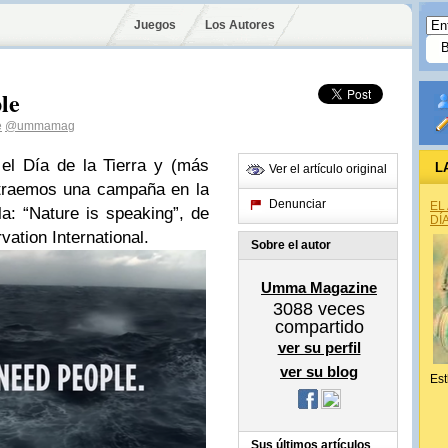
Juegos
Los Autores
le
e
@ummamag
el Día de la Tierra y (más
L
Ver el artículo original
 traemos una campaña en la
Denunciar
EL
la: “Nature is speaking”, de
DÍ
ation International.
Sobre el autor
Umma Magazine
3088
veces
compartido
ver su perfil
ver su blog
Est
Sus últimos artículos