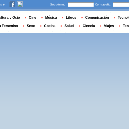
s en
Seudónimo
Contraseña
ltura y Ocio
Cine
Música
Libros
Comunicación
Tecnol
n Femenino
Sexo
Cocina
Salud
Ciencia
Viajes
Ten