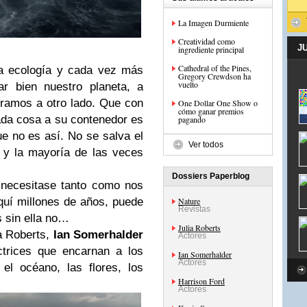
La Imagen Durmiente
Creatividad como
J
ingrediente principal
Cathedral of the Pines,
la ecología y cada vez más
Gregory Crewdson ha
vuelto
ar bien nuestro planeta, a
ramos a otro lado. Que con
One Dollar One Show o
cómo ganar premios
 cada cosa a su contenedor es
pagando
e no es así. No se salva el
Ver todos
 y la mayoría de las veces
Dossiers Paperblog
 necesitase tanto como nos
aquí millones de años, puede
Nature
Revistas
s sin ella no…
Julia Roberts
a Roberts,
Ian Somerhalder
Actores
ctrices que encarnan a los
Ian Somerhalder
Actores
el océano, las flores, los
Harrison Ford
Actores