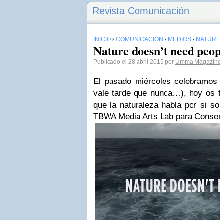
Revista Comunicación
INICIO
›
COMUNICACIÓN
›
MEDIOS
›
NATURE
Nature doesn’t need peop
Publicado el 28 abril 2015 por
Umma Magazin
El pasado miércoles celebramos 
vale tarde que nunca…), hoy os
que la naturaleza habla por si so
TBWA Media Arts Lab para Conserv