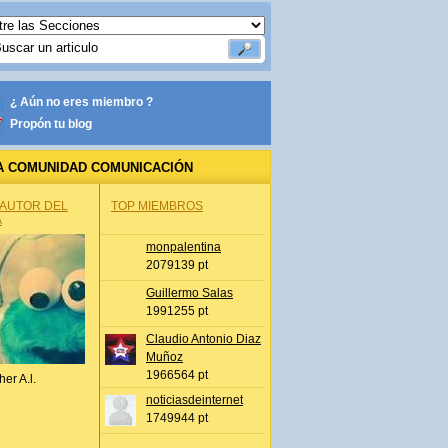
¿ Aún no eres miembro ?
Propón tu blog
A COMUNIDAD COMUNICACIÓN
 AUTOR DEL
TOP MIEMBROS
A
monpalentina
2079139 pt
Guillermo Salas
1991255 pt
Claudio Antonio Diaz
Muñoz
1966564 pt
her A.l.
noticiasdeinternet
1749944 pt