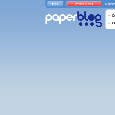
Inicio
Propón tu blog
Sígueno
Cu
E