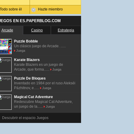
Todo sobre él
Hazte miembro
UEGOS EN ES.PAPERBLOG.COM
Arcade
Casino
Estrategia
Puzzle Bobble
Un clásico juego de Arcade. ......
Juega
Karate Blazers
Karate Blazers es un juego de
Arcade, que forma......
Juega
Puzzle De Bloques
Inventado en 1984 por el ruso Alekséi
Pázhitnov, e......
Juega
Magical Cat Adventure
Redescubre Magical Cat Adventure,
un juego de la......
Juega
Descubrir el espacio Juegos