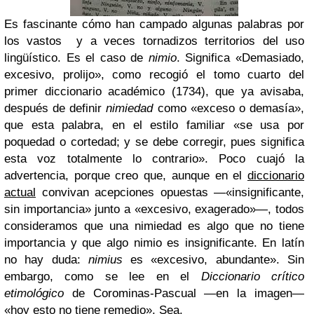
Es fascinante cómo han campado algunas palabras por
los vastos y a veces tornadizos territorios del uso
lingüístico. Es el caso de
nimio
. Significa «Demasiado,
excesivo, prolijo», como recogió el tomo cuarto del
primer diccionario académico (1734), que ya avisaba,
después de definir
nimiedad
como «exceso o demasía»,
que esta palabra, en el estilo familiar «se usa por
poquedad o cortedad; y se debe corregir, pues significa
esta voz totalmente lo contrario». Poco cuajó la
advertencia, porque creo que, aunque en el
diccionario
actual
convivan acepciones opuestas —«insignificante,
sin importancia» junto a «excesivo, exagerado»—, todos
consideramos que una nimiedad es algo que no tiene
importancia y que algo nimio es insignificante. En latín
no hay duda:
nimius
es «excesivo, abundante». Sin
embargo, como se lee en el
Diccionario crítico
etimológico
de Corominas-Pascual —en la imagen—
«hoy esto no tiene remedio». Sea.