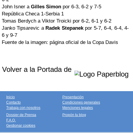
John Isner a
Gilles Simon
por 6-3, 6-2 y 7-5
República Checa 1-Serbia 1
Tomas Berdych a Viktor Troicki por 6-2, 6-1 y 6-2
Janko Tipsarevic a
Radek Stepanek
por 5-7, 6-4, 6-4, 4-
6 y 9-7
Fuente de la imagen: página oficial de la Copa Davis
Volver a la Portada de
Inicio
Presentación
Contacto
Condiciones generales
Trabaja con nosotros
Menciones legales
Dossier de Prensa
Propón tu blog
F.A.Q.
Gestionar cookies