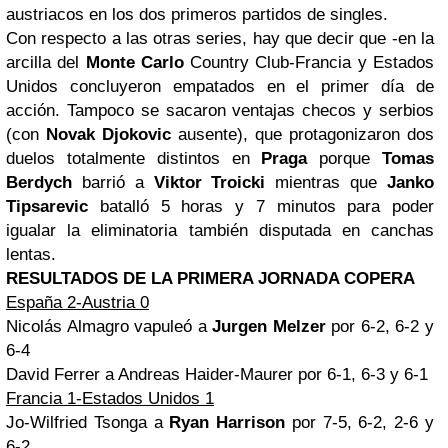
austriacos en los dos primeros partidos de singles.
Con respecto a las otras series, hay que decir que -en la
arcilla del
Monte Carlo
Country Club-Francia y Estados
Unidos concluyeron empatados en el primer día de
acción. Tampoco se sacaron ventajas checos y serbios
(con
Novak Djokovic
ausente), que protagonizaron dos
duelos totalmente distintos en
Praga
porque
Tomas
Berdych
barrió a
Viktor Troicki
mientras que
Janko
Tipsarevic
batalló 5 horas y 7 minutos para poder
igualar la eliminatoria también disputada en canchas
lentas.
RESULTADOS DE LA PRIMERA JORNADA COPERA
España 2-Austria 0
Nicolás Almagro vapuleó a
Jurgen Melzer
por 6-2, 6-2 y
6-4
David Ferrer a Andreas Haider-Maurer por 6-1, 6-3 y 6-1
Francia 1-Estados Unidos 1
Jo-Wilfried Tsonga a
Ryan Harrison
por 7-5, 6-2, 2-6 y
6-2