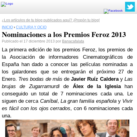
¿Los artículos de tu blog publicados aquí? ¡Propón tu blog!
INICIO
›
CULTURA Y OCIO
Nominaciones a los Premios Feroz 2013
Publicado el 17 diciembre 2013 por
Banacafalata
La primera edición de los premios Feroz, los premios de
la Asociación de informadores Cinematográficos de
España han dado a conocer las películas nominadas a
los galardones que se entregarán el próximo 27 de
Enero.
Tres bodas de más
de
Javier Ruíz Caldera
y
Las
brujas de Zugarramurdi
de
Álex de la Iglesia
han
conseguido un total de 7 nominaciones cada una. Le
siguen de cerca
Caníbal
,
La gran familia española
y
Vivir
es fácil con los ojos cerrados
, con 6 nominaciones cada
una.