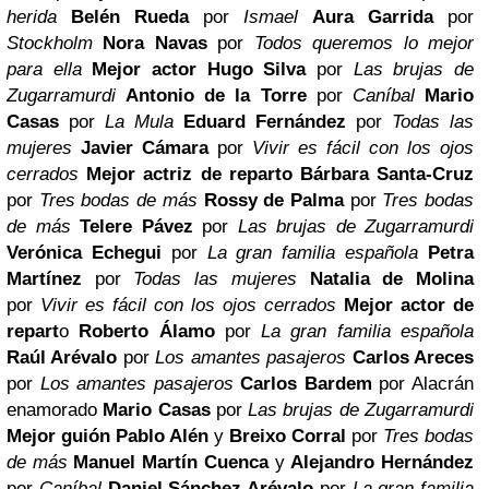
herida
Belén Rueda
por
Ismael
Aura Garrida
por
Stockholm
Nora Navas
por
Todos queremos lo mejor
para ella
Mejor actor
Hugo Silva
por
Las brujas de
Zugarramurdi
Antonio de la Torre
por
Caníbal
Mario
Casas
por
La Mula
Eduard Fernández
por
Todas las
mujeres
Javier Cámara
por
Vivir es fácil con los ojos
cerrados
Mejor actriz de reparto
Bárbara Santa-Cruz
por
Tres bodas de más
Rossy de Palma
por
Tres bodas
de más
Telere Pávez
por
Las brujas de Zugarramurdi
Verónica Echegui
por
La gran familia española
Petra
Martínez
por
Todas las mujeres
Natalia de Molina
por
Vivir es fácil con los ojos cerrados
Mejor actor de
repart
o
Roberto Álamo
por
La gran familia española
Raúl Arévalo
por
Los amantes pasajeros
Carlos Areces
por
Los amantes pasajeros
Carlos Bardem
por Alacrán
enamorado
Mario Casas
por
Las brujas de Zugarramurdi
Mejor guión
Pablo Alén
y
Breixo Corral
por
Tres bodas
de más
Manuel Martín Cuenca
y
Alejandro Hernández
por
Caníbal
Daniel Sánchez Arévalo
por
La gran familia