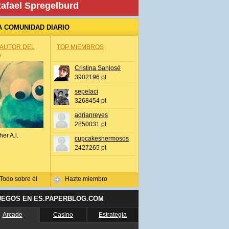
afael Spregelburd
A COMUNIDAD DIARIO
 AUTOR DEL
TOP MIEMBROS
A
Cristina Sanjosé
3902196 pt
sepelaci
3268454 pt
adrianreyes
2850031 pt
her A.l.
cupcakeshermosos
2427265 pt
Todo sobre él
Hazte miembro
UEGOS EN ES.PAPERBLOG.COM
Arcade
Casino
Estrategia