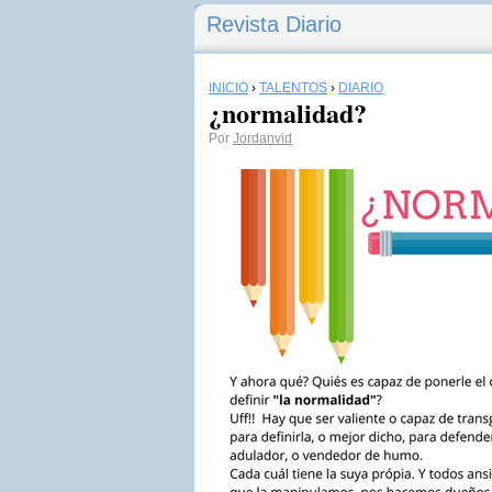
Revista Diario
INICIO
›
TALENTOS
›
DIARIO
¿normalidad?
Por
Jordanvid