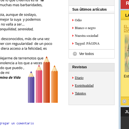
R
Sus últimos artículos
L
Odio
EL
Blanco o negro
DÍ
Nuestra sociedad
Tagged: PÁGINA
Ver todos
Revistas
Est
Diario
Espiritualidad
Talentos
J