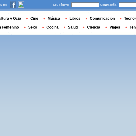
s en
Seudónimo
Contraseña
ltura y Ocio
Cine
Música
Libros
Comunicación
Tecnol
n Femenino
Sexo
Cocina
Salud
Ciencia
Viajes
Ten