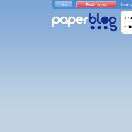
Inicio
Propón tu blog
Sígueno
Cu
E