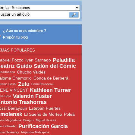
¿ Aún no eres miembro ?
Propón tu blog
EMAS POPULARES
Peladilla
abriel Pozzo
Iván Sarnago
eatriz Guido
Salón del Cómic
Chucho Valdés
abadabada
aloma Chamorro
Conca de Barberá
Zulu
tonio Casal
Henri Rousseau
Kathleen Turner
ENE VINCENT
Valentín Fuster
iva Soto
ntonio Trashorras
ossi Benayoun
Esteban Fuertes
molensk
El Sueño de Morfeo
Poleá
ría Magdalena
Gong Li
Miguel Illescas
Purificación García
m Hollander
nia Delaunay
Alejandro Malaspina