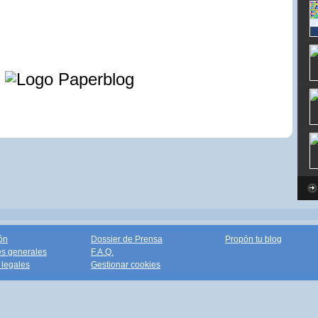
e
ón
Dossier de Prensa
Propón tu blog
s generales
F.A.Q.
legales
Gestionar cookies