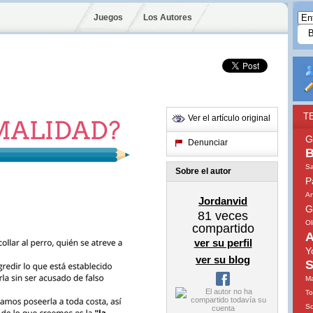
Juegos
Los Autores
T
Ver el artículo original
G
Denunciar
B
S
Sobre el autor
P
An
Jordanvid
G
81
veces
Ol
compartido
A
ver su perfil
Y
ver su blog
S
Ma
To
So