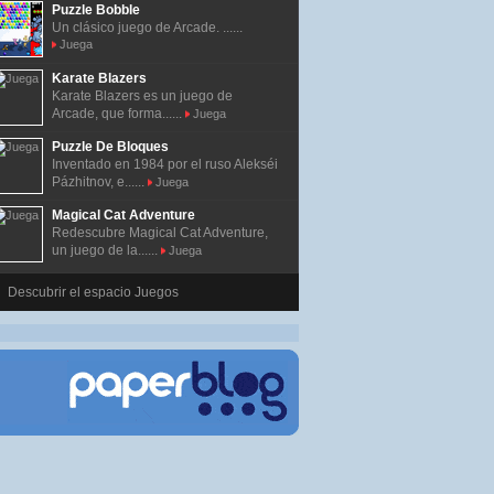
Puzzle Bobble
Un clásico juego de Arcade. ......
Juega
Karate Blazers
Karate Blazers es un juego de
Arcade, que forma......
Juega
Puzzle De Bloques
Inventado en 1984 por el ruso Alekséi
Pázhitnov, e......
Juega
Magical Cat Adventure
Redescubre Magical Cat Adventure,
un juego de la......
Juega
Descubrir el espacio Juegos