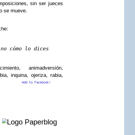
mposiciones, sin ser jueces
do se mueve.
che:
ino cómo lo dices
imiento, animadversión,
bia, inquina, ojeriza, rabia,
e