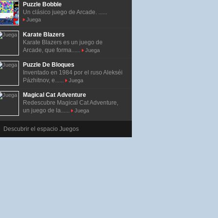
Puzzle Bobble
Un clásico juego de Arcade. ......
Juega
Karate Blazers
Karate Blazers es un juego de
Arcade, que forma......
Juega
Puzzle De Bloques
Inventado en 1984 por el ruso Alekséi
Pázhitnov, e......
Juega
Magical Cat Adventure
Redescubre Magical Cat Adventure,
un juego de la......
Juega
Descubrir el espacio Juegos