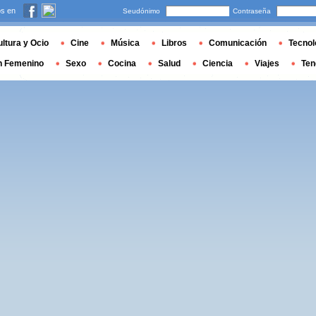
s en
Seudónimo
Contraseña
ltura y Ocio
Cine
Música
Libros
Comunicación
Tecnol
n Femenino
Sexo
Cocina
Salud
Ciencia
Viajes
Ten