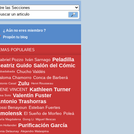
¿ Aún no eres miembro ?
Propón tu blog
EMAS POPULARES
Peladilla
abriel Pozzo
Iván Sarnago
eatriz Guido
Salón del Cómic
Chucho Valdés
abadabada
aloma Chamorro
Conca de Barberá
Zulu
tonio Casal
Henri Rousseau
Kathleen Turner
ENE VINCENT
Valentín Fuster
iva Soto
ntonio Trashorras
ossi Benayoun
Esteban Fuertes
molensk
El Sueño de Morfeo
Poleá
ría Magdalena
Gong Li
Miguel Illescas
Purificación García
m Hollander
nia Delaunay
Alejandro Malaspina