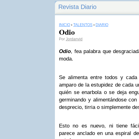
Revista Diario
INICIO
›
TALENTOS
›
DIARIO
Odio
Por
Jordanvid
Odio
, fea palabra que desgracia
moda.
Se alimenta entre todos y cada
amparo de la estupidez de cada u
quién se enarbola o se deja engu
germinando y alimentándose con 
desprecio, tirria o simplemente d
Esto no es nuevo, ni tiene fác
parece anclado en una espiral de