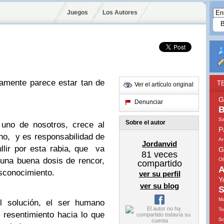
Juegos
Los Autores
damente parece estar tan de
T
Ver el artículo original
G
Denunciar
B
S
Sobre el autor
 uno de nosotros, crece al
P
no, y es responsabilidad de
An
Jordanvid
llir por esta rabia, que va
G
81
veces
una buena dosis de rencor,
Ol
compartido
A
esconocimiento.
ver su perfil
Y
ver su blog
S
Ma
il solución, el ser humano
To
 resentimiento hacia lo que
So