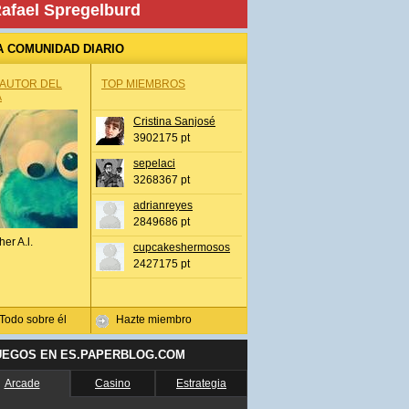
afael Spregelburd
A COMUNIDAD DIARIO
 AUTOR DEL
TOP MIEMBROS
A
Cristina Sanjosé
3902175 pt
sepelaci
3268367 pt
adrianreyes
2849686 pt
her A.l.
cupcakeshermosos
2427175 pt
Todo sobre él
Hazte miembro
UEGOS EN ES.PAPERBLOG.COM
Arcade
Casino
Estrategia