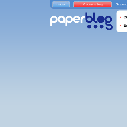
Inicio
Propón tu blog
Sígueno
Cu
E