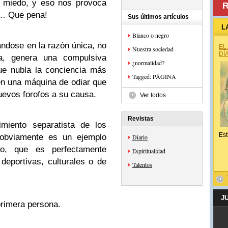
a miedo, y eso nos provoca
R
ia… Que pena!
Sus últimos artículos
L
Blanco o negro
ndose en la razón única, no
EL
Nuestra sociedad
DÍ
, genera una compulsiva
¿normalidad?
ue nubla la conciencia más
Tagged: PÁGINA
en una máquina de odiar que
uevos forofos a su causa.
Ver todos
Revistas
miento separatista de los
Est
e obviamente es un ejemplo
Diario
o, que es perfectamente
Espiritualidad
 deportivas, culturales o de
Talentos
J
primera persona.