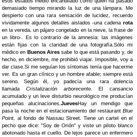
esos estados medio encandilado como quien ha pasado
demasiado tiempo mirando la luz de una lámpara. Me
despierto con una rara sensación de lucidez, recuerdo
vividamente algunos detalles aislados -una cadena
rota
en la vereda, un pájaro congelado en la nieve, la frase de
un libro-. Es lo contrario de la amnesia: las imágenes
están fijas con la claridad de una fotografía.Sólo mi
médico en
Buenos Aires
sabe lo que está pasando y, de
hecho, en diciembre, me prohibió viajar. Imposible, voy a
dar clase.Si me seguían los síntomas tenía que hacerme
ver. Es un gran clínico y un hombre afable; siempre está
sereno. Según él, yo padecía una rara dolencia
llamada
Cristalización arborecente.
El cansancio
acumulado y un leve disturbio neurológico me producían
pequeñas alucinaciones.
Jueves
Hay un mendigo que
pasa la noche en el estacionamiento del restaurant
Blue
Point,
al fondo de Nassau Street. Tiene un cartel en el
pecho que dice: "Soy de Orión" y viste un piloto blanco
abotonado hasta el cuello. De lejos parece un enfermero