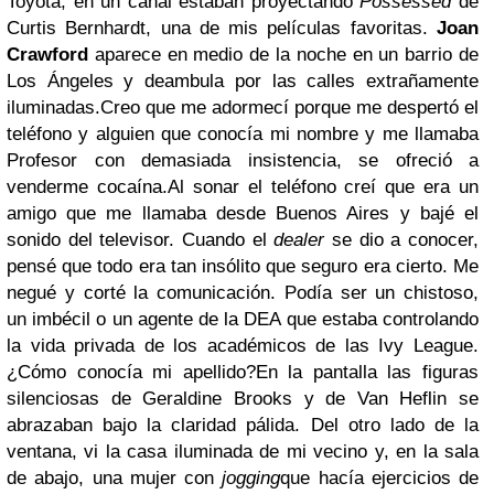
Toyota, en un canal estaban proyectando
Possessed
de
Curtis Bernhardt, una de mis películas favoritas.
Joan
Crawford
aparece en medio de la noche en un barrio de
Los Ángeles y deambula por las calles extrañamente
iluminadas.Creo que me adormecí porque me despertó el
teléfono y alguien que conocía mi nombre y me llamaba
Profesor con demasiada insistencia, se ofreció a
venderme cocaína.Al sonar el teléfono creí que era un
amigo que me llamaba desde Buenos Aires y bajé el
sonido del televisor. Cuando el
dealer
se dio a conocer,
pensé que todo era tan insólito que seguro era cierto. Me
negué y corté la comunicación. Podía ser un chistoso,
un imbécil o un agente de la DEA que estaba controlando
la vida privada de los académicos de las Ivy League.
¿Cómo conocía mi apellido?En la pantalla las figuras
silenciosas de Geraldine Brooks y de Van Heflin se
abrazaban bajo la claridad pálida. Del otro lado de la
ventana, vi la casa iluminada de mi vecino y, en la sala
de abajo, una mujer con
jogging
que hacía ejercicios de