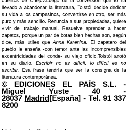
cuentos de Chéjov.Luego de la conversión que lo ha
llevado a abandonar la literatura, Tolstói decide dedicar
su vida a los campesinos, convertirse en otro, ser más
puro y más sencillo. Renuncia a sus propiedades, quiere
vivir del trabajo manual. Resuelve aprender a hacer
zapatos, porque un par de botas bien hechas son, según
dice, más útiles que
Anna Karenina.
El zapatero del
pueblo le enseña -con temor ante las incomprensibles
excentricidades del conde- su viejo oficio.Tolstói anotó
en su diario.
Escribir no es difícil, lo difícil es no
escribir.
Esa frase tendría que ser la consigna de la
literatura contemporánea.
©
EDICIONES EL PAÍS S.L.
-
Miguel Yuste 40 -
28037
Madrid
[España]
- Tel. 91 337
8200