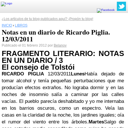
¿Los artículos de tu blog publicados aquí? ¡Propón tu blog!
INICIO
›
LIBROS
Notas en un diario de Ricardo Piglia.
12/03/2011
Publicado el 01 febrero 2012 por
Belanov
FRAGMENTO LITERARIO: NOTAS
EN UN DIARIO / 3
El consejo de Tolstói
RICARDO PIGLIA
12/03/2011
Lunes
Había dejado de
tomar alcohol y tenía pequeñas perturbaciones que me
producían efectos extraños. No lograba dormir y en las
noches de insomnio salía a caminar por las calles
vacías. El pueblo parecía deshabitado y yo me internaba
en los barrios oscuros, como un espectro. Veía las
casas en la claridad de la noche, los jardines iguales; oía
el rumor del viento entre los árboles.
Martes
Salgo de