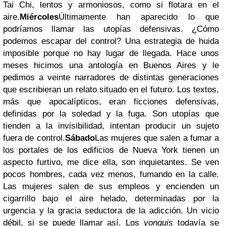
Tai Chi, lentos y armoniosos, como si flotara en el
aire.
Miércoles
Últimamente han aparecido lo que
podríamos llamar las utopías defensivas. ¿Cómo
podemos escapar del control? Una estrategia de huida
imposible porque no hay lugar de llegada. Hace unos
meses hicimos una antología en Buenos Aires y le
pedimos a veinte narradores de distintas generaciones
que escribieran un relato situado en el futuro. Los textos,
más que apocalípticos, eran ficciones defensivas,
definidas por la soledad y la fuga. Son utopías que
tienden a la invisibilidad, intentan producir un sujeto
fuera de control.
Sábado
Las mujeres que salen a fumar a
los portales de los edificios de Nueva York tienen un
aspecto furtivo, me dice ella, son inquietantes. Se ven
pocos hombres, cada vez menos, fumando en la calle.
Las mujeres salen de sus empleos y encienden un
cigarrillo bajo el aire helado, determinadas por la
urgencia y la gracia seductora de la adicción. Un vicio
débil, si se puede llamar así. Los
yonquis
todavía se