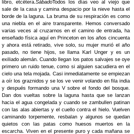
libro, etcétera.
Sábado
Todos los días veo al viejo que
sale de la casa y camina despacio por la nieve hasta el
borde de la laguna. La bruma de su respiración es como
una niebla en el aire transparente. Hemos conversado
varias veces al cruzarnos en el camino de entrada, ha
enseñado física aquí en Princeton en los años cincuenta
y ahora está retirado, vive solo, su mujer murió el año
pasado, no tiene hijos, se llama Karl Unger y es un
exiliado alemán. Cuando llegan los patos salvajes se oye
primero un ruido tenue, como si alguien sacudiera en el
cielo una tela mojada. Casi inmediatamente se empiezan
a oír los graznidos y se los ve venir volando en fila india
y después formando una V sobre el fondo del bosque.
Dan dos vueltas sobre la laguna hasta que se lanzan
hacia el agua congelada y cuando se zambullen patinan
con las alas abiertas y el cuello contra el hielo. Vuelven
caminando torpemente, resbalan y algunos se quedan
quietos con las patas como huesos muertos en la
escarcha. Viven en el presente puro y cada mañana se