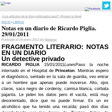
¿Los artículos de tu blog publicados aquí? ¡Propón tu blog!
INICIO
›
LIBROS
Notas en un diario de Ricardo Piglia.
29/01/2011
Publicado el 29 enero 2012 por
Belanov
FRAGMENTO LITERARIO: NOTAS
EN UN DIARIO
Un detective privado
RICARDO PIGLIA
15/01/2011
Lunes
Paso la noche
internado en el Hospital de
Princeton
. Mientras espero
el diagnóstico, sentado en la sala de guardia, veo entrar
a un hombre que apenas puede moverse. Alto, ojos
claros, saco negro de corderoy, camisa blanca, corbata
pajarita. Le piden los datos pero él vacila, está muy
desorientado, dice que no puede firmar. Es un ex
alcohólico que ha tenido una recaída; pasó dos días