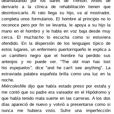
deambulando por los bares de Trenton. Antes de
derivarlo a la clínica de rehabilitación tienen que
desintoxicarlo. Al rato llega su hijo, va al mostrador,
completa unos formularios. El hombre al principio no lo
reconoce pero por fin se levanta, le apoya a su hijo la
mano en el hombro y le habla en voz baja desde muy
cerca. El muchacho lo escucha como si estuviera
ofendido. En la dispersión de los lenguajes típico de
estos lugares, un enfermero puertorriqueño le explica a
un camillero negro que el hombre ha perdido sus
anteojos y no puede ver. "The old man has lost
his
espejuelos",
dice "and he can't see anything". La
extraviada palabra española brilla como una luz en la
noche.
Miércoles
Me dijo que había estado preso por estafa y
me contó que su padre era vareador en el Hipódromo y
que había tenido mala suerte en las carreras. A los dos
días apareció de nuevo y volvió a presentarse como si
nunca me hubiera visto. Sufre una imperfección