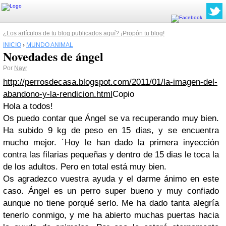
¿Los artículos de tu blog publicados aquí? ¡Propón tu blog!
INICIO
›
MUNDO ANIMAL
Novedades de ángel
Por
Nayr
http://perrosdecasa.blogspot.com/2011/01/la-imagen-del-
abandono-y-la-rendicion.html
Copio
Hola a todos!
Os puedo contar que Ángel se va recuperando muy bien.
Ha subido 9 kg de peso en 15 dias, y se encuentra
mucho mejor. ´Hoy le han dado la primera inyección
contra las filarias pequeñas y dentro de 15 dias le toca la
de los adultos. Pero en total está muy bien.
Os agradezco vuestra ayuda y el darme ánimo en este
caso. Ángel es un perro super bueno y muy confiado
aunque no tiene porqué serlo. Me ha dado tanta alegría
tenerlo conmigo, y me ha abierto muchas puertas hacia