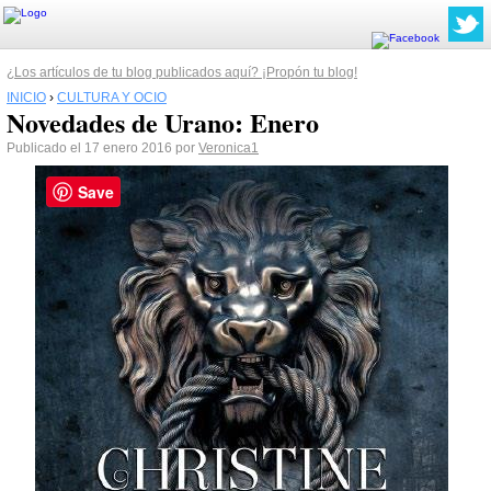
¿Los artículos de tu blog publicados aquí? ¡Propón tu blog!
INICIO
›
CULTURA Y OCIO
Novedades de Urano: Enero
Publicado el 17 enero 2016 por
Veronica1
Save