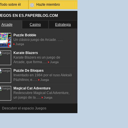
Todo sobre él
Hazte miembro
UEGOS EN ES.PAPERBLOG.COM
Arcade
Casino
Estrategia
Puzzle Bobble
Un clásico juego de Arcade. ......
Juega
Karate Blazers
Karate Blazers es un juego de
Arcade, que forma......
Juega
Puzzle De Bloques
Inventado en 1984 por el ruso Alekséi
Pázhitnov, e......
Juega
Magical Cat Adventure
Redescubre Magical Cat Adventure,
un juego de la......
Juega
Descubrir el espacio Juegos