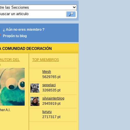
¿ Aún no eres miembro ?
Propón tu blog
A COMUNIDAD DECORACIÓN
 AUTOR DEL
TOP MIEMBROS
A
Mesh
5629765 pt
sepelaci
3268535 pt
silviainterblog
2945919 pt
her A.l.
tururu
2717317 pt