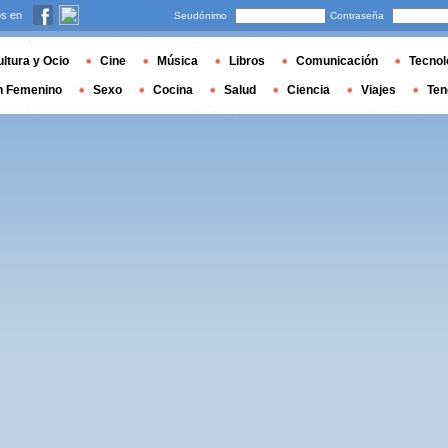
s en
Seudónimo
Contraseña
ltura y Ocio
Cine
Música
Libros
Comunicación
Tecnol
n Femenino
Sexo
Cocina
Salud
Ciencia
Viajes
Ten