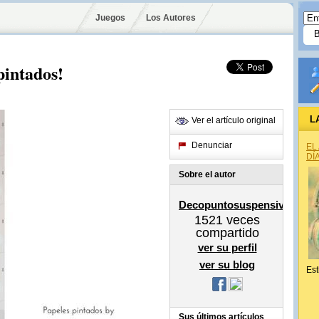
Juegos
Los Autores
pintados!
L
Ver el artículo original
Denunciar
EL
DÍ
Sobre el autor
Decopuntosuspensivo
1521
veces
compartido
ver su perfil
ver su blog
Est
Sus últimos artículos