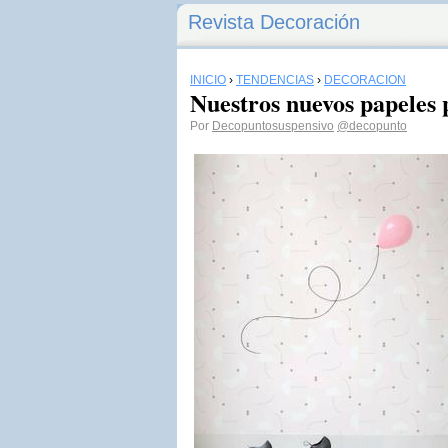
Revista Decoración
INICIO
›
TENDENCIAS
›
DECORACIÓN
Nuestros nuevos papeles 
Por
Decopuntosuspensivo
@decopunto