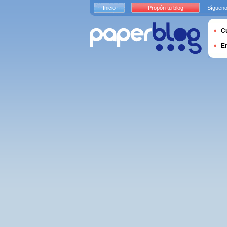
Inicio
Propón tu blog
Sígueno
Cu
E