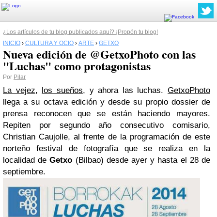
¿Los artículos de tu blog publicados aquí? ¡Propón tu blog!
INICIO
›
CULTURA Y OCIO
›
ARTE
›
GETXO
Nueva edición de @GetxoPhoto con las
"Luchas" como protagonistas
Por
Pilar
La vejez
,
los sueños
, y ahora las luchas.
GetxoPhoto
llega a su octava edición y desde su propio dossier de
prensa reconocen que se están haciendo mayores.
Repiten por segundo año consecutivo comisario,
Christian Caujolle, al frente de la programación de este
norteño festival de fotografía que se realiza en la
localidad de
Getxo
(Bilbao) desde ayer y hasta el 28 de
septiembre.