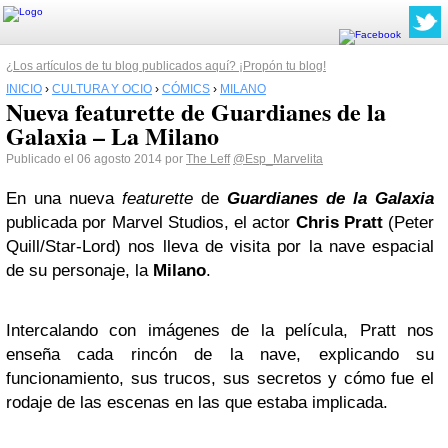
¿Los artículos de tu blog publicados aquí? ¡Propón tu blog!
INICIO
›
CULTURA Y OCIO
›
CÓMICS
›
MILANO
Nueva featurette de Guardianes de la
Galaxia – La Milano
Publicado el 06 agosto 2014 por
The Leff
@Esp_Marvelita
En una nueva
featurette
de
Guardianes de la Galaxia
publicada por Marvel Studios, el actor
Chris Pratt
(Peter
Quill/Star-Lord) nos lleva de visita por la nave espacial
de su personaje, la
Milano
.
Intercalando con imágenes de la película, Pratt nos
enseña cada rincón de la nave, explicando su
funcionamiento, sus trucos, sus secretos y cómo fue el
rodaje de las escenas en las que estaba implicada.