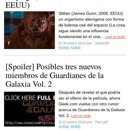
EEUU)
Slither (James Gunn, 2006. EEUU):
un organismo alienígena con forma
de babosa cae del espacio (La cosa
sigue siendo una influencia
fundamental en el cine...
Leer el resto
El 30 enero 2016 por
Juanjo85
NONE
NONE
,
[Spoiler] Posibles tres nuevos
miembros de Guardianes de la
Galaxia Vol. 2
Después de revelar el que podría
ser el villano de la película, ahora
Geek.com vuelve con otro rumor
acerca de Guardianes de la Galaxia
Vol. 2.
Leer el resto
El 22 enero 2016 por
The Leff
NONE
NONE
,