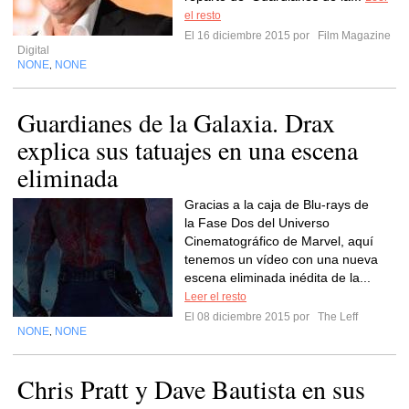
el resto
El 16 diciembre 2015 por
Film Magazine
Digital
NONE
NONE
,
Guardianes de la Galaxia. Drax
explica sus tatuajes en una escena
eliminada
Gracias a la caja de Blu-rays de
la Fase Dos del Universo
Cinematográfico de Marvel, aquí
tenemos un vídeo con una nueva
escena eliminada inédita de la...
Leer el resto
El 08 diciembre 2015 por
The Leff
NONE
NONE
,
Chris Pratt y Dave Bautista en sus