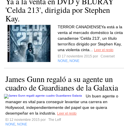
Ya a la venta en DVD y BLURAY
'Celda 213', dirigida por Stephen
Kay.
TERROR CANADIENSEYa está a la
venta al mercado doméstico la cinta
canadiense 'Celda 213', un título
terrorífico dirigido por Stephen Kay,
una violenta cinta...
Leer el resto
El 17 noviembre 2015 por
Coverset
NONE
NONE
,
James Gunn regaló a su agente un
cuadro de Guardianes de la Galaxia
Un buen agente o
manager es vital para conseguir levantar una carrera en
Hollywood, independientemente del papel que se quiera
desempeñar en la industria.
Leer el resto
El 12 noviembre 2015 por
The Leff
NONE
NONE
,