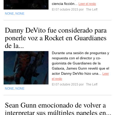
ciencia ficción...
Leer el resto
El 07 octubre 2015 por
The Leff
NONE
NONE
,
Danny DeVito fue considerado para
ponerle voz a Rocket en Guardianes
de la...
Durante una sesión de preguntas y
respuesta con el director y co-
guionista de Guardianes de la
Galaxia, James Gunn reveló que el
actor Danny DeVito hizo una...
Leer
el resto
El 07 octubre 2015 por
The Leff
NONE
NONE
,
Sean Gunn emocionado de volver a
interpretar sus múltiples papeles en...