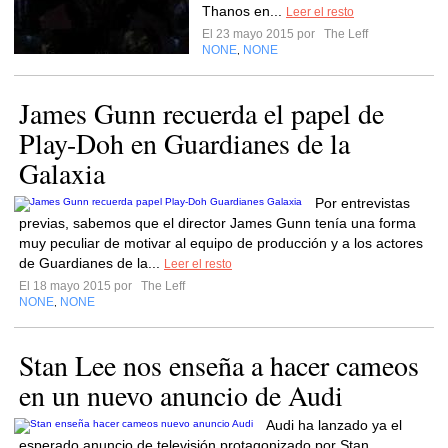
Thanos en...
Leer el resto
El 23 mayo 2015 por
The Leff
NONE
NONE
,
James Gunn recuerda el papel de
Play-Doh en Guardianes de la
Galaxia
Por entrevistas
previas, sabemos que el director James Gunn tenía una forma
muy peculiar de motivar al equipo de producción y a los actores
de Guardianes de la...
Leer el resto
El 18 mayo 2015 por
The Leff
NONE
NONE
,
Stan Lee nos enseña a hacer cameos
en un nuevo anuncio de Audi
Audi ha lanzado ya el
esperado anuncio de televisión protagonizado por Stan