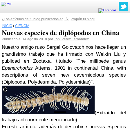
¿Los artículos de tu blog publicados aquí? ¡Propón tu blog!
INICIO
›
CIENCIA
Nuevas especies de diplópodos en China
Publicado el 14 agosto 2018 por
Toni Pérez Fernández
Nuestro amigo ruso Sergei Golovatch nos hace llegar un
grandísimo trabajo que ha firmado con Weixin Liu y
publicad en Zootaxa, titulado "The millipede genus
Epanerchodus
Attems, 1901 in continental China, with
descriptions of seven new cavernicolous species
(Diplopoda, Polydesmida, Polydesmidae)".
(Extraído del
trabajo anteriormente mencionado)
En este artículo, además de describir 7 nuevas especies