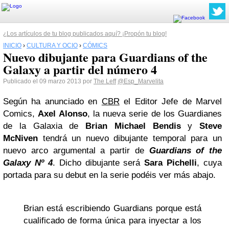
¿Los artículos de tu blog publicados aquí? ¡Propón tu blog!
INICIO
›
CULTURA Y OCIO
›
CÓMICS
Nuevo dibujante para Guardians of the
Galaxy a partir del número 4
Publicado el 09 marzo 2013 por
The Leff
@Esp_Marvelita
Según ha anunciado en
CBR
el Editor Jefe de Marvel
Comics,
Axel Alonso
, la nueva serie de los Guardianes
de la Galaxia de
Brian Michael Bendis
y
Steve
McNiven
tendrá un nuevo dibujante temporal para un
nuevo arco argumental a partir de
Guardians of the
Galaxy Nº 4
. Dicho dibujante será
Sara Pichelli
, cuya
portada para su debut en la serie podéis ver más abajo.
Brian está escribiendo Guardians porque está
cualificado de forma única para inyectar a los