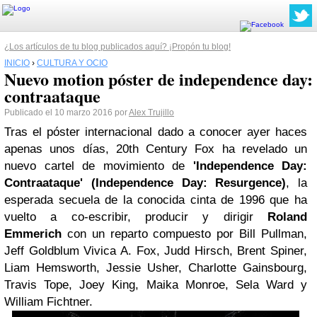
¿Los artículos de tu blog publicados aquí? ¡Propón tu blog!
INICIO
›
CULTURA Y OCIO
Nuevo motion póster de independence day:
contraataque
Publicado el 10 marzo 2016 por
Alex Trujillo
Tras el póster internacional dado a conocer ayer haces
apenas unos días, 20th Century Fox ha revelado un
nuevo cartel de movimiento de
'Independence Day:
Contraataque' (Independence Day: Resurgence)
, la
esperada secuela de la conocida cinta de 1996 que ha
vuelto a co-escribir, producir y dirigir
Roland
Emmerich
con un reparto compuesto por Bill Pullman,
Jeff Goldblum Vivica A. Fox, Judd Hirsch, Brent Spiner,
Liam Hemsworth, Jessie Usher, Charlotte Gainsbourg,
Travis Tope, Joey King, Maika Monroe, Sela Ward y
William Fichtner.