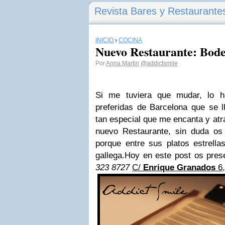
Revista Bares y Restaurante
INICIO
›
COCINA
Nuevo Restaurante: Bod
Por
Anna Martin
@addictsmile
Si me tuviera que mudar, lo h
preferidas de Barcelona que se 
tan especial que me encanta y atr
nuevo Restaurante, sin duda os
porque entre sus platos estrella
gallega.
Hoy en este post os pres
323 8727
C/
Enrique Granados
6,