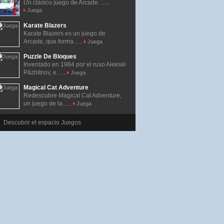
Un clásico juego de Arcade. ......
Juega
Karate Blazers
Karate Blazers es un juego de
Arcade, que forma......
Juega
Puzzle De Bloques
Inventado en 1984 por el ruso Alekséi
Pázhitnov, e......
Juega
Magical Cat Adventure
Redescubre Magical Cat Adventure,
un juego de la......
Juega
Descubrir el espacio Juegos