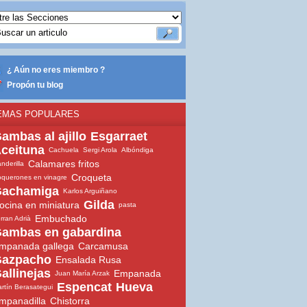
¿ Aún no eres miembro ?
Propón tu blog
EMAS POPULARES
ambas al ajillo
Esgarraet
ceituna
Cachuela
Sergi Arola
Albóndiga
Calamares fritos
nderilla
Croqueta
querones en vinagre
achamiga
Karlos Arguiñano
Gilda
ocina en miniatura
pasta
Embuchado
rran Adrià
ambas en gabardina
mpanada gallega
Carcamusa
azpacho
Ensalada Rusa
allinejas
Empanada
Juan María Arzak
Espencat
Hueva
rtín Berasategui
mpanadilla
Chistorra