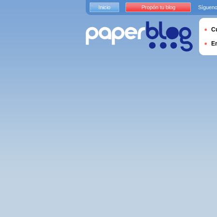
Inicio
Propón tu blog
Sígueno
Cu
E