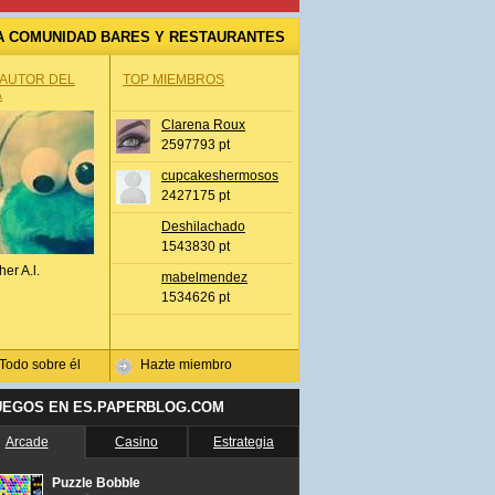
A COMUNIDAD BARES Y RESTAURANTES
 AUTOR DEL
TOP MIEMBROS
A
Clarena Roux
2597793 pt
cupcakeshermosos
2427175 pt
Deshilachado
1543830 pt
her A.l.
mabelmendez
1534626 pt
Todo sobre él
Hazte miembro
UEGOS EN ES.PAPERBLOG.COM
Arcade
Casino
Estrategia
Puzzle Bobble