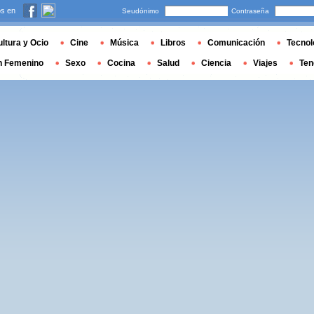
s en
Seudónimo
Contraseña
ltura y Ocio
Cine
Música
Libros
Comunicación
Tecnol
n Femenino
Sexo
Cocina
Salud
Ciencia
Viajes
Ten