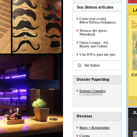
Sus últimos artículos
L
Cómo usar el reloj
#HowToDressToImpress
EL
DÍ
Terrasse des épices -
Marrakech
Opera Lounge : Art,
Beauty and Culture
Una JOYA para mis pies
Ver todos
Est
Dossier Paperblog
Enrique Granados
Compositores
J
Revistas
Bares y Restaurantes
Cocina