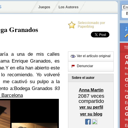
s
Juegos
Los Autores
Seleccionado por
ega Granados
Paperblog
T
aría a una de mis calles
Ver el artículo original
G
llama Enrique Granados, es
A
Denunciar
ae.
Y en ella han abierto este
Ba
 lo recomiendo. Yo volveré
Bo
Sobre el autor
G
s me cautivó su pulpo a la
C
ento a:
Bodega Granados
93
Anna Martin
Fe
 Barcelona
2087
veces
G
compartido
E
ver su perfil
G
G
ver su blog
Ma
E