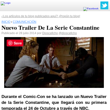
¿Los artículos de tu blog publicados aquí? ¡Propón tu blog!
INICIO
›
COMUNICACIÓN
Nuevo Trailer De La Serie Constantine
Publicado el 28 julio 2014 por
Dioscaficho
@dioscaficho
Save
Durante el Comic-Con se ha lanzado un Nuevo Trailer
de la Serie Constantine, que llegará con su primera
temporada el 24 de Octubre a través de NBC.