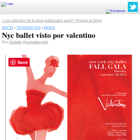
¿Los artículos de tu blog publicados aquí? ¡Propón tu blog!
INICIO
›
TENDENCIAS
›
MODA
Nyc ballet visto por valentino
Por
Violetta
@violettanycity
Save