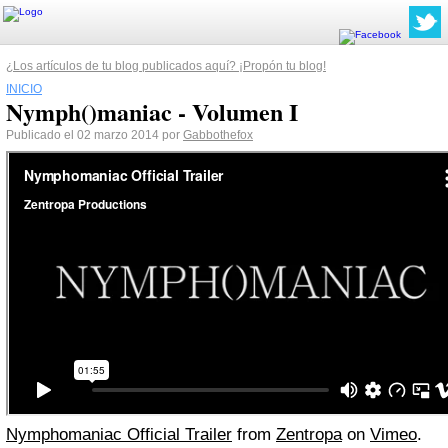
¿Los artículos de tu blog publicados aquí? ¡Propón tu blog!
INICIO
Nymph()maniac - Volumen I
Publicado el 02 marzo 2014 por
Gabbothefox
Nymphomaniac Official Trailer
from
Zentropa
on
Vimeo
.