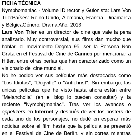
FICHA TÉCNICA
Nymphomaniac - Volume IDirector y Guionista: Lars Von
TrierPaíses: Reino Unido, Alemania, Francia, Dinamarca
y BélgicaGénero: Drama Año: 2013
Lars Von Trier
es un director de cine que vale la pena
analizarlo. Muy controversial, sus films dan mucho que
hablar, el movimiento Dogma 95, ser la Persona Non
Grata en el Festival de Cine de
Cannes
por mencionar a
Hitler, entre otras perlas que han caracterizado como un
visionario del cine mundial.
No he podido ver sus películas más destacadas como
"Los Idiotas", "Dogville" o "Antichrist". Sin embargo, las
únicas películas que he visto hasta ahora están entre
"Melancholia" (en el blog lo pueden consultar) y la
reciente "Nymph()maniac". Tras ver los avances o
appetizers
en
Internet
y después de ver los posters de
cada uno de los personajes, no dudé en esperar más
noticias sobre el film hasta que la película se presentó
en el Festival de Cine de Berlín, y sin cortes mientras