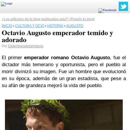
¿Los artículos de tu blog publicados aquí? ¡Propón tu blog!
INICIO
›
CULTURA Y OCIO
›
HISTORIA
›
AUGUSTO
Octavio Augusto emperador temido y
adorado
Por
Detectivesdelahistoria
El primer
emperador romano Octavio Augusto
, fue el
dictador más temerario y oportunista, pero el pueblo al
morir divinizó su imagen. Fue un hombre que evolucionó
en su época, además de un gran estadista, que pese a
su afán de grandeza mejoró la vida del pueblo.