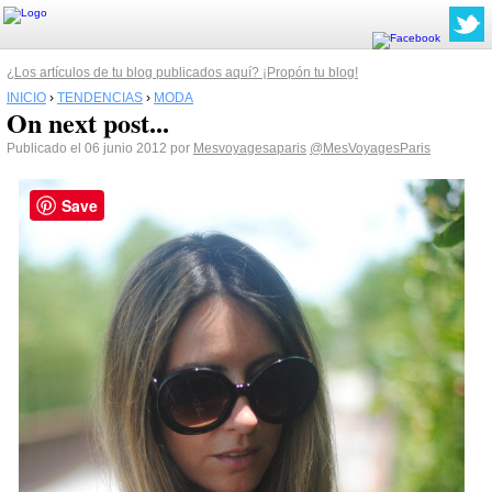
¿Los artículos de tu blog publicados aquí? ¡Propón tu blog!
INICIO
›
TENDENCIAS
›
MODA
On next post...
Publicado el 06 junio 2012 por
Mesvoyagesaparis
@MesVoyagesParis
Save