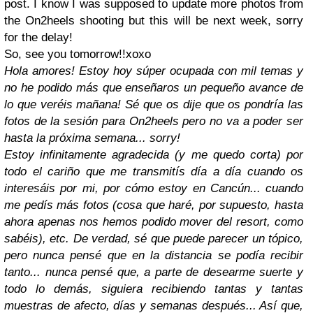
post. I know I was supposed to update more photos from
the On2heels shooting but this will be next week, sorry
for the delay!
So, see you tomorrow!!xoxo
Hola amores! Estoy hoy súper ocupada con mil temas y
no he podido más que enseñaros un pequeño avance de
lo que veréis mañana! Sé que os dije que os pondría las
fotos de la sesión para On2heels pero no va a poder ser
hasta la próxima semana... sorry!
Estoy infinitamente agradecida (y me quedo corta) por
todo el cariño que me transmitís día a día cuando os
interesáis por mi, por cómo estoy en Cancún... cuando
me pedís más fotos (cosa que haré, por supuesto, hasta
ahora apenas nos hemos podido mover del resort, como
sabéis), etc. De verdad, sé que puede parecer un tópico,
pero nunca pensé que en la distancia se podía recibir
tanto... nunca pensé que, a parte de desearme suerte y
todo lo demás, siguiera recibiendo tantas y tantas
muestras de afecto, días y semanas después... Así que,