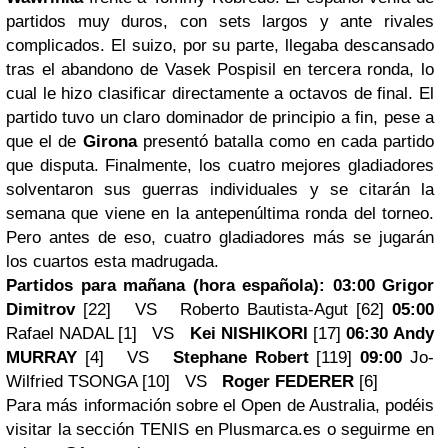
partidos muy duros, con sets largos y ante rivales
complicados. El suizo, por su parte, llegaba descansado
tras el abandono de Vasek Pospisil en tercera ronda, lo
cual le hizo clasificar directamente a octavos de final. El
partido tuvo un claro dominador de principio a fin, pese a
que el de
Girona
presentó batalla como en cada partido
que disputa. Finalmente, los cuatro mejores gladiadores
solventaron sus guerras individuales y se citarán la
semana que viene en la antepenúltima ronda del torneo.
Pero antes de eso, cuatro gladiadores más se jugarán
los cuartos esta madrugada.
Partidos para mañana (hora española):
03:00
Grigor
Dimitrov
[22] VS Roberto Bautista-Agut [62]
05:00
Rafael NADAL [1] VS
Kei NISHIKORI
[17]
06:30
Andy
MURRAY
[4] VS
Stephane Robert
[119]
09:00
Jo-
Wilfried TSONGA [10] VS
Roger FEDERER
[6]
Para más información sobre el Open de Australia, podéis
visitar la sección TENIS en Plusmarca.es o seguirme en