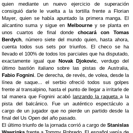
quien mediante un nuevo ejercicio de superación
consiguió darle le vuelta a la tortilla frente a Florian
Mayer, quien se había apuntado la primera manga. El
alicantino suma y sigue en
Melbourne
y se planta en
unos cuartos de final donde
chocará con Tomas
Berdych
, número siete del mundo quien, hasta ahora,
cuenta todos sus sets por triunfos. El checo se ha
llevado el 100% de todos los parciales que ha disputado,
exactamente igual que
Novak Djokovic
, verdugo del
último bastión italiano sobre las pistas de Australia,
Fabio Fognini
. De derecha, de revés, de volea, desde la
línea de saque... el serbio ofreció todos sus golpes
frente al transalpino, hasta el punto de llegar a irritarle de
tal manera que Fognini acabó
lanzando la raqueta
a la
pista del balcánico. Fue un auténtico espectáculo a
cargo de un jugador que no pierde un partido desde la
final del Us Open del año pasado.
El último triunfo de la jornada corrió a cargo de
Stanislas
Wawrinka
frente a Tommy Robredo. El español venía de