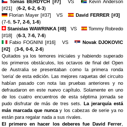
Tomas BERDYCH [#7]
VS
Kevin Anderson
[#21] (
6-2, 6-2, 6-3
)
Florian Mayer [#37] VS
David FERRER
[#3]
(7-6,
5-7, 2-6, 1-6
)
Stanislas WAWRINKA
[#8]
VS
Tommy Robredo
[#18] (
6-3, 7-6, 7-6
)
Fabio FOGNINI [#16] VS
Novak DJOKOVIC
[#2]
(
3-6, 0-6, 2-6
)
Quitados ya los temores iniciales y habiendo superado
los primeros obstáculos, los octavos de final del Open
de Australia se presentaban como la primera ronda
'seria' de esta edición. Las mejores raquetas del circuito
habían pasado con nota las pruebas anteriores y no
defraudaron en este nuevo capítulo. Solamente en uno
de los cuatro encuentros de esta séptima jornada se
pudo disfrutar de más de tres sets.
La jerarquía está
más marcada que nunca
y los cabezas de serie ya no
están para regalar nada a sus rivales.
El primero en hacer los deberes fue David Ferrer
,