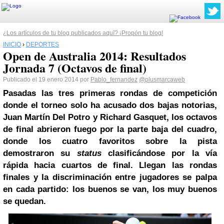
¿Los artículos de tu blog publicados aquí? ¡Propón tu blog!
INICIO
›
DEPORTES
Open de Australia 2014: Resultados
Jornada 7 (Octavos de final)
Publicado el 19 enero 2014 por
Pablo_fernandez
@plusmarcaweb
Pasadas las tres primeras rondas de competición
donde el torneo solo ha acusado dos bajas notorias,
Juan Martín Del Potro y Richard Gasquet, los octavos
de final abrieron fuego por la parte baja del cuadro,
donde los cuatro favoritos sobre la pista
demostraron su
status
clasificándose por la vía
rápida hacia cuartos de final. Llegan las rondas
finales y la discriminación entre jugadores se palpa
en cada partido: los buenos se van, los muy buenos
se quedan.