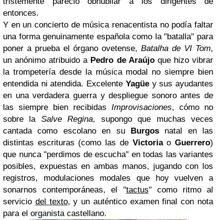
tristemente pareció obnubilar a los dirigentes de
entonces.
Y en un concierto de música renacentista no podía faltar
una forma genuinamente española como la "batalla" para
poner a prueba el órgano ovetense,
Batalha de VI Tom
,
un anónimo atribuido a
Pedro de Araújo
que hizo vibrar
la trompetería desde la música modal no siempre bien
entendida ni atendida. Excelente
Yagüe
y sus ayudantes
en una verdadera guerra y despliegue sonoro antes de
las siempre bien recibidas
Improvisaciones
, cómo no
sobre la
Salve Regina
, supongo que muchas veces
cantada como escolano en su
Burgos
natal en las
distintas escrituras (como las de
Victoria
o
Guerrero
)
que nunca "perdimos de escucha" en todas las variantes
posibles, expuestas en ambas manos, jugando con los
registros, modulaciones modales que hoy vuelven a
sonarnos contemporáneas, el "
tactus
" como ritmo al
servicio
del texto
, y un auténtico examen final con nota
para el organista castellano.