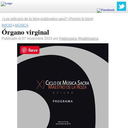
¿Los artículos de tu blog publicados aquí? ¡Propón tu blog!
INICIO
›
MÚSICA
Órgano virginal
Publicado el 07 noviembre 2015 por
Pablosiana
@pablosiana
Save