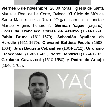
Viernes 6 de noviembre
, 20:00 horas
.
Iglesia de Santa
María la Real de La Corte
, Oviedo.
XI Ciclo de Música
Sacra Maestro de la Roza
. "Organi carmen in sanctae
Mariae Virginis honorem",
Germán Yagüe
(órgano).
Obras de
Francisco Correa
de Arauxo
(1584-1654),
Pablo Bruna
(1611-1679),
Sebastián Aguilera de
Heredia
(1611-1679),
Giovanni Battista Fasolo
(1598-
1664),
Juan Bautista
Cabanilles
(1664-1712),
Girolamo
Frescobaldi
(1583-1643),
Pierre Dandrieu
(1664-1733),
Girolamo Cavazzoni
(1510-1580) y
Pedro de Araujo
(1640-1705).