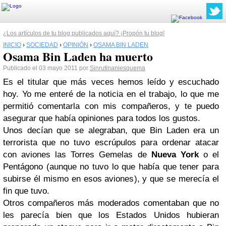
¿Los artículos de tu blog publicados aquí? ¡Propón tu blog!
INICIO
›
SOCIEDAD
›
OPINIÓN
›
OSAMA BIN LADEN
Osama Bin Laden ha muerto
Publicado el 03 mayo 2011 por
Sinrutinaniesquema
Es el titular que más veces hemos leído y escuchado
hoy. Yo me enteré de la noticia en el trabajo, lo que me
permitió comentarla con mis compañeros, y te puedo
asegurar que había opiniones para todos los gustos.
Unos decían que se alegraban, que Bin Laden era un
terrorista que no tuvo escrúpulos para ordenar atacar
con aviones las Torres Gemelas de
Nueva York
o el
Pentágono (aunque no tuvo lo que había que tener para
subirse él mismo en esos aviones), y que se merecía el
fin que tuvo.
Otros compañeros más moderados comentaban que no
les parecía bien que los Estados Unidos hubieran